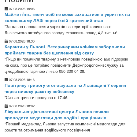
07.08.2026 19:06
Майже п'ять тисяч осіб не може заховатися в укриттях на
колишньому ЛАЗі через їхній критичний стан
"Загальна площа шести укриттів на території колишнього
Львівського автобусного заводу становить понад 4,3 тис. м².
07.08.2026 18:30
Карантин у Львові. Ветеринарним клінікам заборонили
приймати тварин без щеплення від сказу
"Якщо ви побачили тварину з нетиповою поведінкою або підозрою
на сказ, про це потрібно повідомити Держпродспоживслужбу за
цілодобовою гарячою лінією 050 230 04 28.
07.08.2026 18:16
Повітряну тривогу оголошували на Львівщині 7 серпня
через високу ракетну небезпеку
"Сигнал тривоги пролунав о 17.46.
07.08.2026 18:02
Лікувально-діагностичні центри Львова почали
проводити медогляди для водіїв і працівників
"Перший медзаклад Львова запустив комплексні медогляди для
роботи та отримання водійського посвідчення