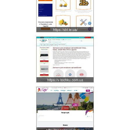
https://sbt.te.ua/
https://v-tochku.com.ua
http://tangotravel.com.ua