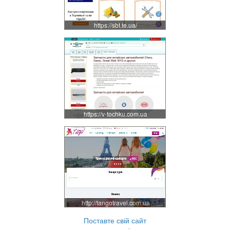
https://sbt.te.ua/
https://v-tochku.com.ua
http://tangotravel.com.ua
Поставте свій сайт