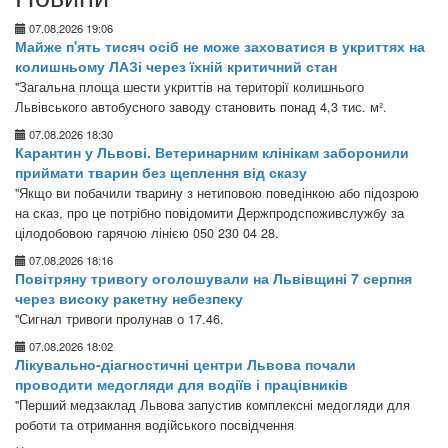
07.08.2026 19:06
Майже п'ять тисяч осіб не може заховатися в укриттях на
колишньому ЛАЗі через їхній критичний стан
"Загальна площа шести укриттів на території колишнього
Львівського автобусного заводу становить понад 4,3 тис. м².
07.08.2026 18:30
Карантин у Львові. Ветеринарним клінікам заборонили
приймати тварин без щеплення від сказу
"Якщо ви побачили тварину з нетиповою поведінкою або підозрою
на сказ, про це потрібно повідомити Держпродспоживслужбу за
цілодобовою гарячою лінією 050 230 04 28.
07.08.2026 18:16
Повітряну тривогу оголошували на Львівщині 7 серпня
через високу ракетну небезпеку
"Сигнал тривоги пролунав о 17.46.
07.08.2026 18:02
Лікувально-діагностичні центри Львова почали
проводити медогляди для водіїв і працівників
"Перший медзаклад Львова запустив комплексні медогляди для
роботи та отримання водійського посвідчення