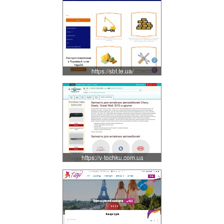
https://sbt.te.ua/
https://v-tochku.com.ua