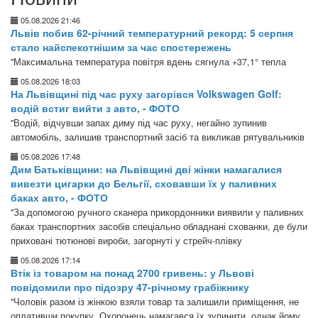
05.08.2026 21:46
Львів побив 62-річний температурний рекорд: 5 серпня
стало найспекотнішим за час спостережень
"Максимальна температура повітря вдень сягнула +37,1° тепла
05.08.2026 18:03
На Львівщині під час руху загорівся Volkswagen Golf:
водій встиг вийти з авто, - ФОТО
"Водій, відчувши запах диму під час руху, негайно зупинив
автомобіль, залишив транспортний засіб та викликав рятувальників
05.08.2026 17:48
Дим Батьківщини: на Львівщині дві жінки намагалися
вивезти цигарки до Бельгії, сховавши їх у паливних
баках авто, - ФОТО
"За допомогою ручного сканера прикордонники виявили у паливних
баках транспортних засобів спеціально обладнані схованки, де були
приховані тютюнові вироби, загорнуті у стрейч-плівку
05.08.2026 17:14
Втік із товаром на понад 2700 гривень: у Львові
повідомили про підозру 47-річному грабіжнику
"Чоловік разом із жінкою взяли товар та залишили приміщення, не
оплативши покупку. Охоронець намагався їх зупинити, однак йому