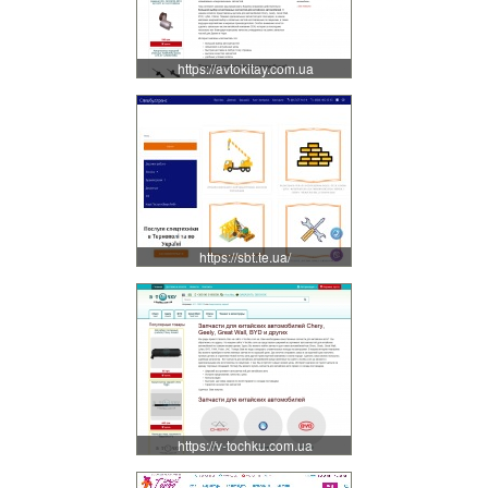
https://avtokitay.com.ua
https://sbt.te.ua/
https://v-tochku.com.ua