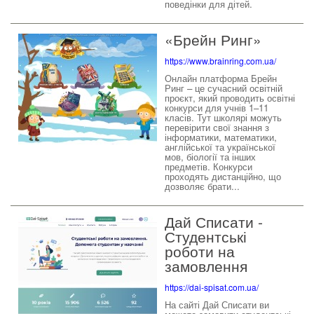
поведінки для дітей.
«Брейн Ринг»
https://www.brainring.com.ua/
Онлайн платформа Брейн
Ринг – це сучасний освітній
проєкт, який проводить освітні
конкурси для учнів 1–11
класів. Тут школярі можуть
перевірити свої знання з
інформатики, математики,
англійської та української
мов, біології та інших
предметів. Конкурси
проходять дистанційно, що
дозволяє брати...
Дай Списати -
Студентські
роботи на
замовлення
https://dai-spisat.com.ua/
На сайті Дай Списати ви