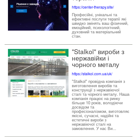
https://center-therapy.site/
Професійні, унікальні та
ефективні послуги терапії які
швидко змінять ваш фізичний,
емоційний, психологічний,
духовний та матеріальний
стан.
"Stalkol" вироби з
нержавійки і
чорного металу
https://stalkol.com.ua/uk/
"Stalkol" провідна компанія з
виготовлення виробів та
конструкції з нержавіючої
сталі та чорного металу. Наша
компанія працює на ринку
більше 10 років, володіючи
досвідом та
професіоналізмом, виготовляє
якісні, сучасні, надійні та
естетичні вироби з
нержавіючої сталі на
замовлення. У нас Ви...