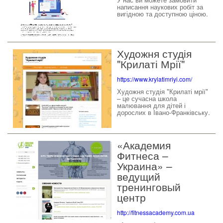
написання наукових робіт за
вигідною та доступною ціною.
Художня студія
"Крилаті Мрії"
https://www.krylatimriyi.com/
Художня студія "Крилаті мрії"
– це сучасна школа
малювання для дітей і
дорослих в Івано-Франківську.
«Академия
Фитнеса –
Украина» –
ведущий
тренинговый
центр
http://fitnessacademy.com.ua