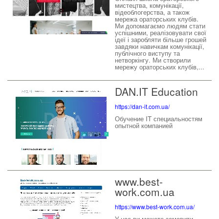
мистецтва, комунікації,
відеоблогерства, а також
мережа ораторських клубів.
Ми допомагаємо людям стати
успішними, реалізовувати свої
ідеї і заробляти більше грошей
завдяки навичкам комунікації,
публічного виступу та
нетворкінгу. Ми створили
мережу ораторських клубів,...
DAN.IT Education
https://dan-it.com.ua/
Обучение IT специальностям
опытной компанией
www.best-
work.com.ua
https://www.best-work.com.ua/
У нас ви можете замовити