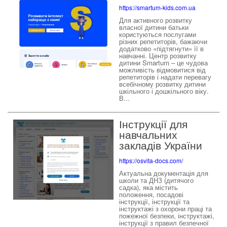
https://smartum-kids.com.ua
Для активного розвитку
власної дитини батьки
користуються послугами
різних репетиторів, бажаючи
додатково «підтягнути» її в
навчанні. Центр розвитку
дитини Smartum – це чудова
можливість відмовитися від
репетиторів і надати перевагу
всебічному розвитку дитини
шкільного і дошкільного віку.
В...
Інструкції для
навчальних
закладів України
https://osvita-docs.com/
Актуальна документація для
школи та ДНЗ (дитячого
садка), яка містить
положення, посадові
інструкції, інструкції та
інструктажі з охорони праці та
пожежної безпеки, інструктажі,
інструкції з правил безпечної