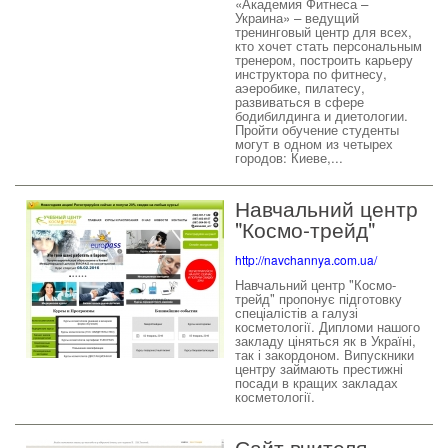
«Академия Фитнеса –
Украина» – ведущий
тренинговый центр для всех,
кто хочет стать персональным
тренером, построить карьеру
инструктора по фитнесу,
аэеробике, пилатесу,
развиваться в сфере
бодибилдинга и диетологии.
Пройти обучение студенты
могут в одном из четырех
городов: Киеве,...
Навчальний центр
"Космо-трейд"
http://navchannya.com.ua/
Навчальний центр "Космо-
трейд" пропонує підготовку
спеціалістів а галузі
косметології. Дипломи нашого
закладу ціняться як в Україні,
так і закордоном. Випускники
центру займають престижні
посади в кращих закладах
косметології.
Сайт вчителя