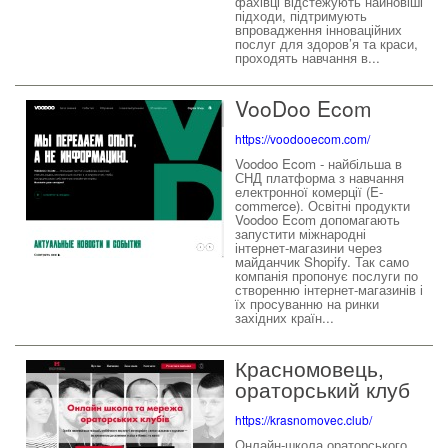
фахівці відстежують найновіші
підходи, підтримують
впровадження інноваційних
послуг для здоров’я та краси,
проходять навчання в...
VooDoo Ecom
https://voodooecom.com/
Voodoo Ecom - найбільша в
СНД платформа з навчання
електронної комерції (E-
commerce). Освітні продукти
Voodoo Ecom допомагають
запустити міжнародні
інтернет-магазини через
майданчик Shopify. Так само
компанія пропонує послуги по
створенню інтернет-магазинів і
їх просуванню на ринки
західних країн...
Красномовець,
ораторський клуб
https://krasnomovec.club/
Онлайн-школа ораторського