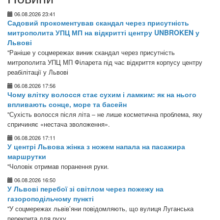
06.08.2026 23:41
Садовий прокоментував скандал через присутність
митрополита УПЦ МП на відкритті центру UNBROKEN у
Львові
"Раніше у соцмережах виник скандал через присутність
митрополита УПЦ МП Філарета під час відкриття корпусу центру
реабілітації у Львові
06.08.2026 17:56
Чому влітку волосся стає сухим і ламким: як на нього
впливають сонце, море та басейн
"Сухість волосся після літа – не лише косметична проблема, яку
спричиняє «нестача зволоження».
06.08.2026 17:11
У центрі Львова жінка з ножем напала на пасажира
маршрутки
"Чоловік отримав поранення руки.
06.08.2026 16:50
У Львові перебої зі світлом через пожежу на
газороподільчому пункті
"У соцмережах львів’яни повідомляють, що вулиця Луганська
перекрита для руху.