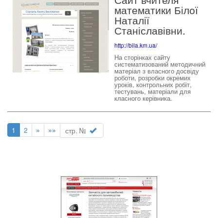
математики Білої
Наталії
Станіславівни.
http://bila.km.ua/
На сторінках сайту
систематизований методичний
матеріал з власного досвіду
роботи, розробки окремих
уроків, контрольних робіт,
тестувань, матеріали для
класного керівника.
1
2
»
»»