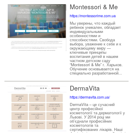
Montessori & Me
https://montessorime.com.ua
Мы уверены, что каждый
ребенок уникален, обладает
индивидуальными
особенностями и
способностями. Свобода
выбора, уважение к себе и к
окружающему миру —
ключевые принципы
воспитания детей в нашем
частном детском саду
“Montessori & Me” г. Харьков.
Обучение основывается на
специально разработанной...
DermaVita
https://dermavita.com.ua/
DermaVita – це сучасний
центр професійної
косметології та дерматології у
Львові. У 2014 році ми
об’єднали професійних
косметологів та
сертифікованих лікарів. Наші