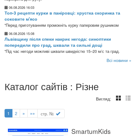
06.08.2026 16:03
Топ-3 рецепти курки в паніровці: хрустка скоринка та
соковите м'ясо
"Перед приготуванням промокніть курку паперовим рушником
06.08.2026 15:08
Львівщину після спеки накриє негода: синоптики
попередили про град, шквали та сильні дощі
"Під час негоди можливі шквали швидкістю 15–20 м/с та град.
Всі новини »
Каталог сайтів : Різне
Вигляд:
1
2
»
»»
SmartumKids