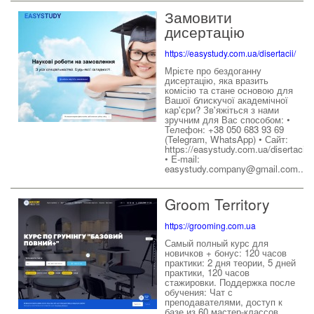
Замовити
дисертацію
https://easystudy.com.ua/disertacii/
Мрієте про бездоганну
дисертацію, яка вразить
комісію та стане основою для
Вашої блискучої академічної
кар'єри? Зв'яжіться з нами
зручним для Вас способом: •
Телефон: +38 050 683 93 69
(Telegram, WhatsApp) • Сайт:
https://easystudy.com.ua/disertacii/
• E-mail:
easystudy.company@gmail.com...
Groom Territory
https://grooming.com.ua
Самый полный курс для
новичков + бонус: 120 часов
практики: 2 дня теории, 5 дней
практики, 120 часов
стажировки. Поддержка после
обучения: Чат с
преподавателями, доступ к
базе из 60 мастер-классов.