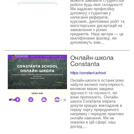
можете замовити студентські
роботи будь-якої складності!
Ми надаємо професійну
допомогу студентам у
написанні рефератів,
курсових, дипломних робіт та
магістерських дисертацій на
замовлення з різних
предметів. Наші автори — це
кваліфіковані фахівці, які
допоможуть вам...
Онлайн-школа
Constanta
https://constant.school
Онлайн-школи в останні роки
набули великої популярності,
великою мірою завдяки
зручності та гнучкості, які
вони пропонують. Онлайн-
школа Constanta зібрала
докупи кращих викладачів в
першу чергу природничого
напрямку і передові практики
онлайн навчання. Ми не
новачки в цій сфері: наш
досвід,...