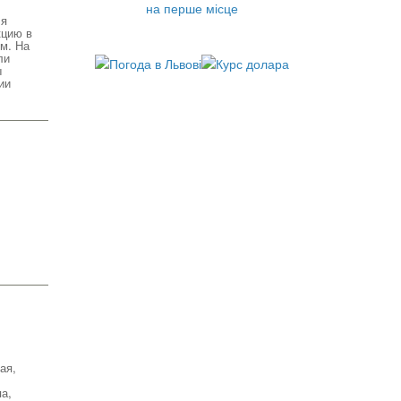
на перше місце
ля
кцию в
м. На
ли
ы
ии
ая,
а,