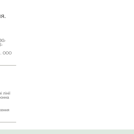
я.
3G-
S-
м. ООО
 лінії
фонна
ження