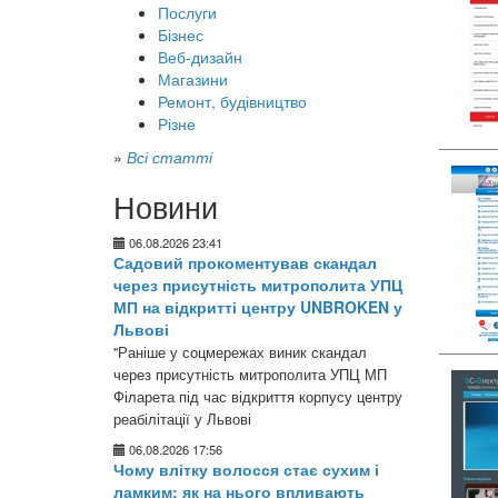
Послуги
Бізнес
Веб-дизайн
Магазини
Ремонт, будівництво
Різне
»
Всі статті
Новини
06.08.2026 23:41
Садовий прокоментував скандал
через присутність митрополита УПЦ
МП на відкритті центру UNBROKEN у
Львові
"Раніше у соцмережах виник скандал
через присутність митрополита УПЦ МП
Філарета під час відкриття корпусу центру
реабілітації у Львові
06.08.2026 17:56
Чому влітку волосся стає сухим і
ламким: як на нього впливають