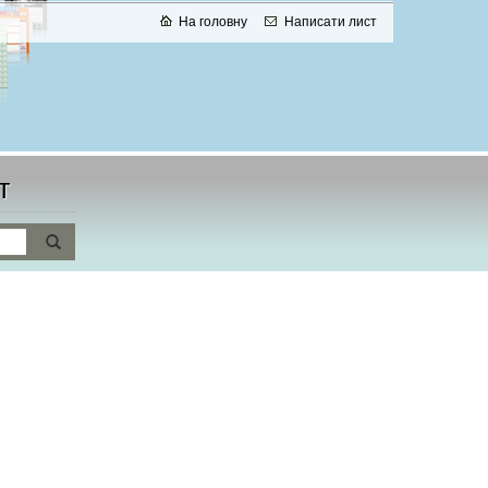
На головну
Написати лист
т