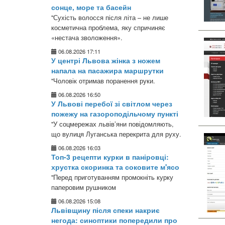
сонце, море та басейн
"Сухість волосся після літа – не лише
косметична проблема, яку спричиняє
«нестача зволоження».
06.08.2026 17:11
У центрі Львова жінка з ножем
напала на пасажира маршрутки
"Чоловік отримав поранення руки.
06.08.2026 16:50
У Львові перебої зі світлом через
пожежу на газороподільчому пункті
"У соцмережах львів’яни повідомляють,
що вулиця Луганська перекрита для руху.
06.08.2026 16:03
Топ-3 рецепти курки в паніровці:
хрустка скоринка та соковите м'ясо
"Перед приготуванням промокніть курку
паперовим рушником
06.08.2026 15:08
Львівщину після спеки накриє
негода: синоптики попередили про