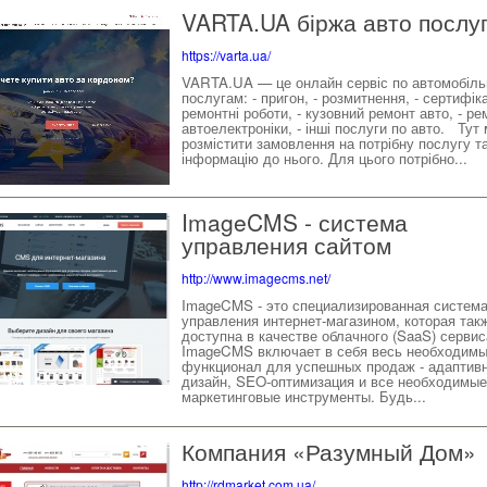
VARTA.UA біржа авто послу
https://varta.ua/
VARTA.UA — це онлайн сервіс по автомобіл
послугам: - пригон, - розмитнення, - сертифіка
ремонтні роботи, - кузовний ремонт авто, - ре
автоелектроніки, - інші послуги по авто. Тут
розмістити замовлення на потрібну послугу т
інформацію до нього. Для цього потрібно...
ImageCMS - система
управления сайтом
http://www.imagecms.net/
ImageCMS - это специализированная систем
управления интернет-магазином, которая так
доступна в качестве облачного (SaaS) сервис
ImageCMS включает в себя весь необходим
функционал для успешных продаж - адаптив
дизайн, SEO-оптимизация и все необходимые
маркетинговые инструменты. Будь...
Компания «Разумный Дом»
http://rdmarket.com.ua/