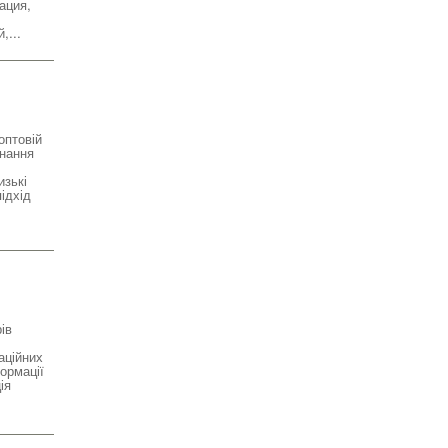
ация,
,...
оптовій
днання
изькі
ідхід
ів
аційних
ормації
ія