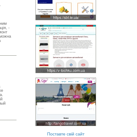
г
https://sbt.te.ua/
ьним
ція, -
монт
 можна
а
https://v-tochku.com.ua
а
же
а.
ый
ный
http://tangotravel.com.ua
Поставте свій сайт