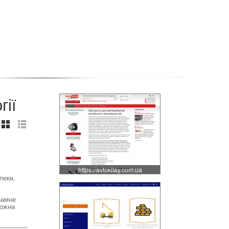
гії
:
https://avtokitay.com.ua
пеки.
рамне
можна