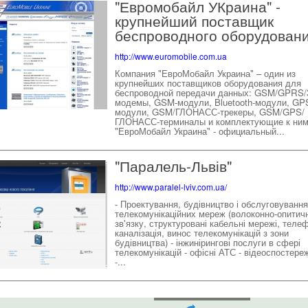
"Евромобайл УКраина" -
крупнейший поставщик
беспроводного оборудовани
http://www.euromobile.com.ua
Компания "ЕвроМобайл Украина" – один из
крупнейших поставщиков оборудования для
беспроводной передачи данных: GSM/GPRS/
модемы, GSM-модули, Bluetooth-модули, GP
модули, GSM/ГЛОНАСС-трекеры, GSM/GPS/
ГЛОНАСС-терминалы и комплектующие к ни
"ЕвроМобайл Украина" - официальный...
"Паралель-Львів"
http://www.paralel-lviv.com.ua/
- Проектування, будівництво і обслуговування
телекомунікаційних мереж (волоконно-опитичні
зв'язку, структуровані кабельні мережі, теле
каналізація, винос телекомунікацій з зони
будівництва) - інжинірингові послуги в сфері
телекомунікацій - офісні АТС - відеоспостере
-...