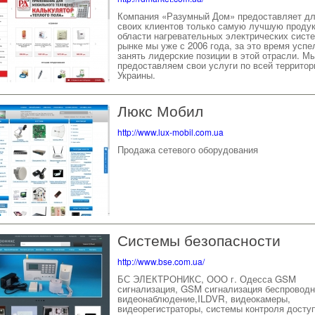
Компания «Разумный Дом» предоставляет д
своих клиентов только самую лучшую проду
области нагревательных электрических систе
рынке мы уже с 2006 года, за это время успе
занять лидерские позиции в этой отрасли. М
предоставляем свои услуги по всей территор
Украины.
Люкс Мобил
http://www.lux-mobil.com.ua
Продажа сетевого оборудования
Системы безопасности
http://www.bse.com.ua/
БС ЭЛЕКТРОНИКС, ООО г. Одесса GSM
сигнализация, GSM сигнализация беспроводн
видеонаблюдение,ILDVR, видеокамеры,
видеорегистраторы, системы контроля доступ