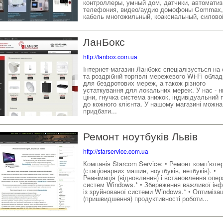
контроллеры, умный дом, датчики, автоматиз
телефония, видео/аудио домофоны Commax,
кабель многожильный, коаксиальный, силовой
ЛанБокс
http://lanbox.com.ua
Інтернет-магазин Ланбокс спеціалізується на 
та роздрібній торгівлі мережевого Wi-Fi обла
для бездротових мереж, а також різного
устаткування для локальних мереж. У нас - н
ціни, гнучка система знижок, індивідуальний п
до кожного клієнта. У нашому магазині можна
придбати...
Ремонт ноутбуків Львів
http://starservice.com.ua
Компанія Starcom Service: • Ремонт комп’ютер
(стаціонарних машин, ноутбуків, нетбуків). •
Реанімація (відновлення) і встановлення опер
систем Windows.* • Збереження важливої інф
із зруйнованої системи Windows.* • Оптимізац
(пришвидшення) продуктивності роботи...