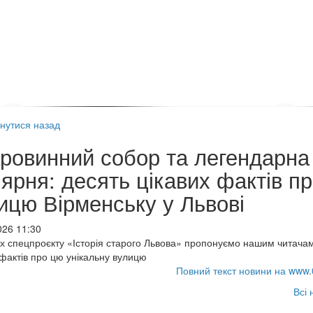
нутися назад
ровинний собор та легендарна
ʼярня: десять цікавих фактів п
ицю Вірменську у Львові
026 11:30
х спецпроєкту «Історія старого Львова» пропонуємо нашим читача
 фактів про цю унікальну вулицю
Повний текст новини на www.
Всі 