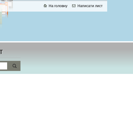
На головну
Написати лист
т