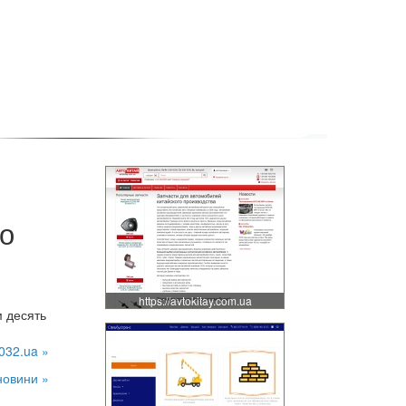
ро
https://avtokitay.com.ua
м десять
032.ua »
новини »