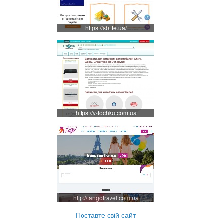
https://sbt.te.ua/
https://v-tochku.com.ua
http://tangotravel.com.ua
Поставте свій сайт