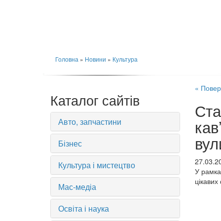
Головна
»
Новини
»
Культура
« Повер
Каталог сайтів
Ста
Авто, запчастини
кав
вул
Бізнес
27.03.2
Культура і мистецтво
У рамка
цікавих
Мас-медіа
Освіта і наука