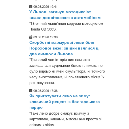
09.08.2026 19:41
У Львові загинув мотоцикліст
внаслідок зіткнення з автомобілем
"18-річний львів’янин керував мотоциклом
Honda CB 500S.
09.08.2026 19:38
Скорботні мармурові леви біля
Порохової вежі: звідки взялися ці
два символи Львова
"Тривалий час історія цих пам’яток
залишалася суцільною білою плямою: не
було відомо ні імені скульптора, ні точного
часу виготовлення, ні початкового місця їх
розташування.
09.08.2026 17:36
Як приготувати лечо на зиму:
класичний рецепт із болгарського
перцю
"Таке лечо добре смакує взимку з
картоплею, кашами, м'ясом або просто зі
свіжим хлібом.