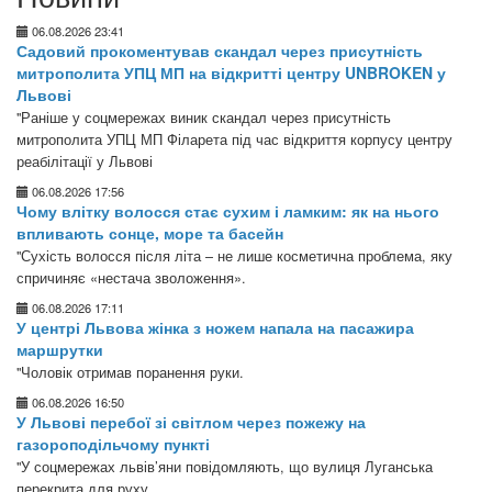
06.08.2026 23:41
Садовий прокоментував скандал через присутність
митрополита УПЦ МП на відкритті центру UNBROKEN у
Львові
"Раніше у соцмережах виник скандал через присутність
митрополита УПЦ МП Філарета під час відкриття корпусу центру
реабілітації у Львові
06.08.2026 17:56
Чому влітку волосся стає сухим і ламким: як на нього
впливають сонце, море та басейн
"Сухість волосся після літа – не лише косметична проблема, яку
спричиняє «нестача зволоження».
06.08.2026 17:11
У центрі Львова жінка з ножем напала на пасажира
маршрутки
"Чоловік отримав поранення руки.
06.08.2026 16:50
У Львові перебої зі світлом через пожежу на
газороподільчому пункті
"У соцмережах львів’яни повідомляють, що вулиця Луганська
перекрита для руху.