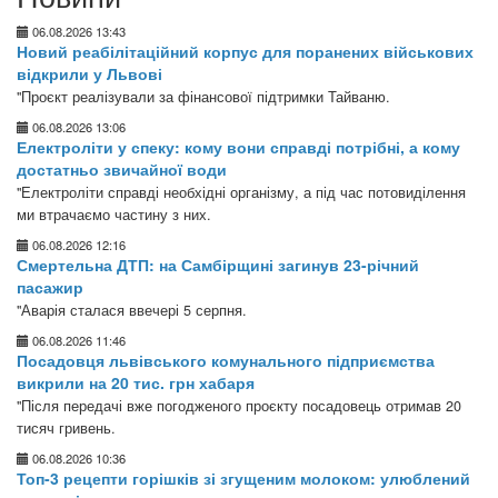
06.08.2026 13:43
Новий реабілітаційний корпус для поранених військових
відкрили у Львові
"Проєкт реалізували за фінансової підтримки Тайваню.
06.08.2026 13:06
Електроліти у спеку: кому вони справді потрібні, а кому
достатньо звичайної води
"Електроліти справді необхідні організму, а під час потовиділення
ми втрачаємо частину з них.
06.08.2026 12:16
Смертельна ДТП: на Самбірщині загинув 23-річний
пасажир
"Аварія сталася ввечері 5 серпня.
06.08.2026 11:46
Посадовця львівського комунального підприємства
викрили на 20 тис. грн хабаря
"Після передачі вже погодженого проєкту посадовець отримав 20
тисяч гривень.
06.08.2026 10:36
Топ-3 рецепти горішків зі згущеним молоком: улюблений