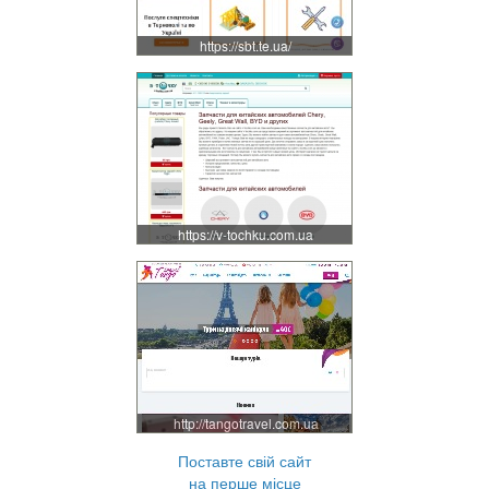
https://sbt.te.ua/
https://v-tochku.com.ua
http://tangotravel.com.ua
Поставте свій сайт
на перше місце