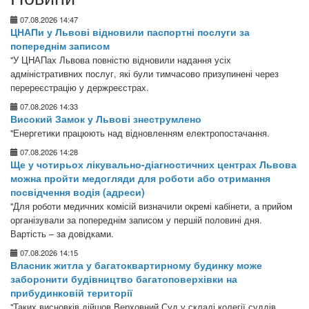
07.08.2026 14:47
ЦНАПи у Львові відновили паспортні послуги за
попереднім записом
"У ЦНАПах Львова повністю відновили надання усіх
адміністративних послуг, які були тимчасово призупинені через
перереєстрацію у держреєстрах.
07.08.2026 14:33
Високий Замок у Львові знеструмлено
"Енергетики працюють над відновленням електропостачання.
07.08.2026 14:28
Ще у чотирьох лікувально-діагностичних центрах Львова
можна пройти медогляди для роботи або отримання
посвідчення водія (адреси)
"Для роботи медичних комісій визначили окремі кабінети, а прийом
організували за попереднім записом у першій половині дня.
Вартість – за довідками.
07.08.2026 14:15
Власник житла у багатоквартирному будинку може
заборонити будівництво багатоповерхівки на
прибудинковій території
"Таких висновків дійшов Верховний Суд у складі колегії суддів