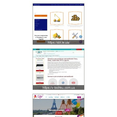
https://sbt.te.ua/
https://v-tochku.com.ua