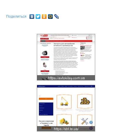
Поделиться
https://avtokitay.com.ua
https://sbt.te.ua/