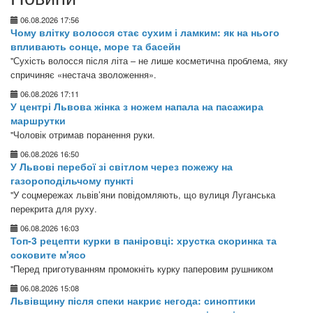
06.08.2026 17:56
Чому влітку волосся стає сухим і ламким: як на нього
впливають сонце, море та басейн
"Сухість волосся після літа – не лише косметична проблема, яку
спричиняє «нестача зволоження».
06.08.2026 17:11
У центрі Львова жінка з ножем напала на пасажира
маршрутки
"Чоловік отримав поранення руки.
06.08.2026 16:50
У Львові перебої зі світлом через пожежу на
газороподільчому пункті
"У соцмережах львів’яни повідомляють, що вулиця Луганська
перекрита для руху.
06.08.2026 16:03
Топ-3 рецепти курки в паніровці: хрустка скоринка та
соковите м'ясо
"Перед приготуванням промокніть курку паперовим рушником
06.08.2026 15:08
Львівщину після спеки накриє негода: синоптики