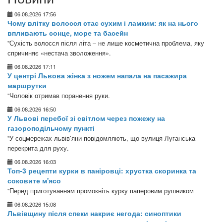
06.08.2026 17:56
Чому влітку волосся стає сухим і ламким: як на нього
впливають сонце, море та басейн
"Сухість волосся після літа – не лише косметична проблема, яку
спричиняє «нестача зволоження».
06.08.2026 17:11
У центрі Львова жінка з ножем напала на пасажира
маршрутки
"Чоловік отримав поранення руки.
06.08.2026 16:50
У Львові перебої зі світлом через пожежу на
газороподільчому пункті
"У соцмережах львів’яни повідомляють, що вулиця Луганська
перекрита для руху.
06.08.2026 16:03
Топ-3 рецепти курки в паніровці: хрустка скоринка та
соковите м'ясо
"Перед приготуванням промокніть курку паперовим рушником
06.08.2026 15:08
Львівщину після спеки накриє негода: синоптики