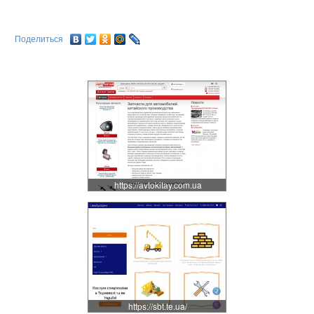
Поделиться
https://avtokitay.com.ua
https://sbt.te.ua/