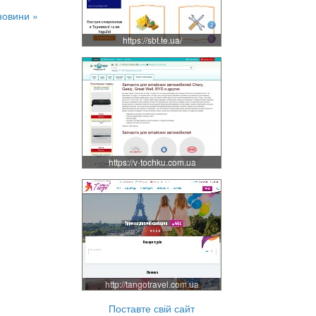
новини »
https://sbt.te.ua/
https://v-tochku.com.ua
http://tangotravel.com.ua
Поставте свій сайт