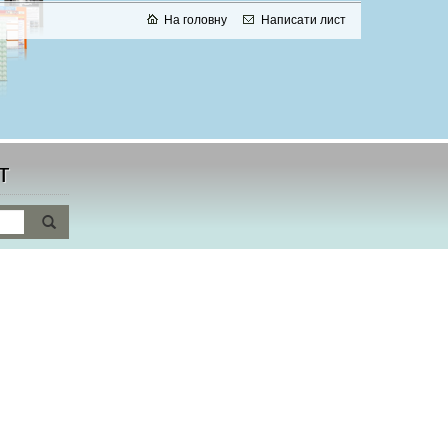
На головну
Написати лист
т