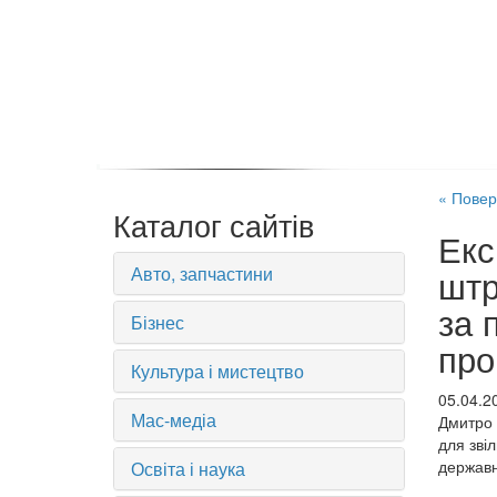
« Повер
Каталог сайтів
Екс
Авто, запчастини
штр
за 
Бізнес
про
Культура і мистецтво
05.04.2
Мас-медіа
Дмитро 
для зві
держав
Освіта і наука