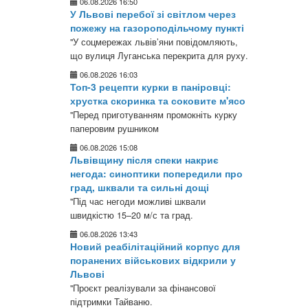
06.08.2026 16:50
У Львові перебої зі світлом через
пожежу на газороподільчому пункті
"У соцмережах львів’яни повідомляють,
що вулиця Луганська перекрита для руху.
06.08.2026 16:03
Топ-3 рецепти курки в паніровці:
хрустка скоринка та соковите м'ясо
"Перед приготуванням промокніть курку
паперовим рушником
06.08.2026 15:08
Львівщину після спеки накриє
негода: синоптики попередили про
град, шквали та сильні дощі
"Під час негоди можливі шквали
швидкістю 15–20 м/с та град.
06.08.2026 13:43
Новий реабілітаційний корпус для
поранених військових відкрили у
Львові
"Проєкт реалізували за фінансової
підтримки Тайваню.