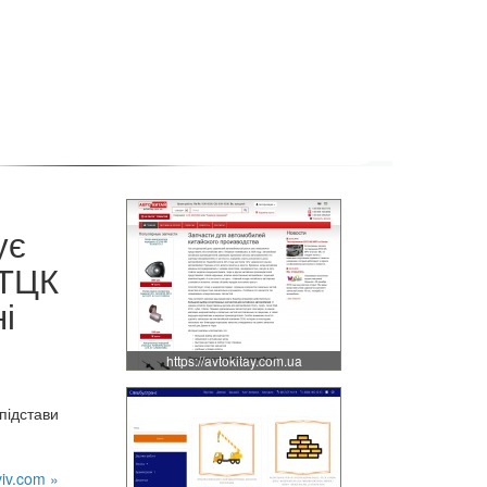
ує
 ТЦК
і
https://avtokitay.com.ua
підстави
viv.com »