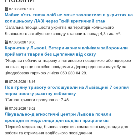
07.08.2026 19:06
Майже п'ять тисяч осіб не може заховатися в укриттях на
колишньому ЛАЗі через їхній критичний стан
"Загальна площа шести укриттів на території колишнього
Львівського автобусного заводу становить понад 4,3 тис. м².
07.08.2026 18:30
Карантин у Львові. Ветеринарним клінікам заборонили
приймати тварин без щеплення від сказу
"Якщо ви побачили тварину з нетиповою поведінкою або підозрою
на сказ, про це потрібно повідомити Держпродспоживслужбу за
цілодобовою гарячою лінією 050 230 04 28.
07.08.2026 18:16
Повітряну тривогу оголошували на Львівщині 7 серпня
через високу ракетну небезпеку
"Сигнал тривоги пролунав о 17.46.
07.08.2026 18:02
Лікувально-діагностичні центри Львова почали
проводити медогляди для водіїв і працівників
"Перший медзаклад Львова запустив комплексні медогляди для
роботи та отримання водійського посвідчення