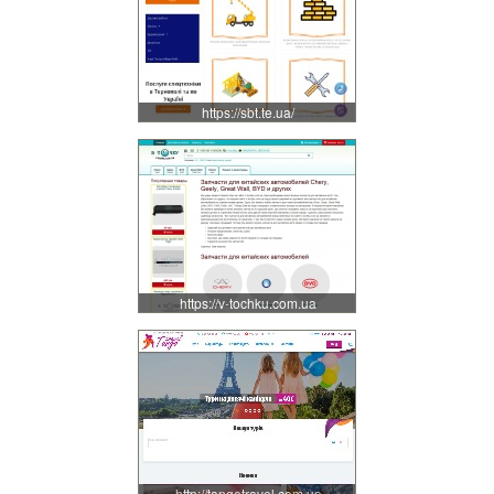
https://sbt.te.ua/
https://v-tochku.com.ua
http://tangotravel.com.ua