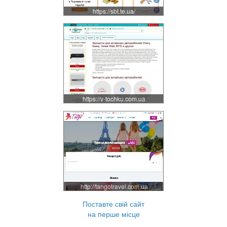
https://sbt.te.ua/
https://v-tochku.com.ua
http://tangotravel.com.ua
Поставте свій сайт
на перше місце