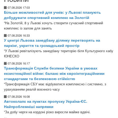
07.08.2026 17:03
Більше можливостей для учнів: у Львові планують
добудувати спортивний комплекс на Золотій
"На Золотій, 8 у Львові хочуть створити сучасний спортивний
комплекс із залом для занять
07.08.2026 16:33
У центрі Львова занедбану ділянку перетворять на
паркінг, укриття та громадський простір
"У Львові ревіталізують занедбану територію біля Культурного хабу
ЮНЕСКО
07.08.2026 16:17
Трансформація Служби безпеки України в умовах
екзистенційної війни: баланс між євроінтеграційними
стандартами та безпековою стійкістю
"Трансформація СБУ має відбуватися комплексно і системно, з
урахуванням реалій воєнного часу
07.08.2026 16:08
Автоколапс на пунктах пропуску Україна-ЄС.
Найпроблемніші напрямки
"За добу черги на кордоні різко виросли майже вдвічі.