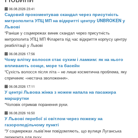
06.08.2026 23:41
Садовий прокоментував скандал через присутність
митрополита УПЦ МП на відкритті центру UNBROKEN у
Львові
"Раніше у соцмережах виник скандал через присутність
митрополита УПЦ МП Філарета під час відкриття корпусу центру
реабілітації у Львові
06.08.2026 17:56
Чому влітку волосся стає сухим і ламким: як на нього
впливають сонце, море та басейн
"Сухість волосся після літа – не лише косметична проблема, яку
спричиняє «нестача зволоження».
06.08.2026 17:11
У центрі Львова жінка з ножем напала на пасажира
маршрутки
"Чоловік отримав поранення руки.
06.08.2026 16:50
У Львові перебої зі світлом через пожежу на
газороподільчому пункті
"У соцмережах львів’яни повідомляють, що вулиця Луганська
перекрита для руху.