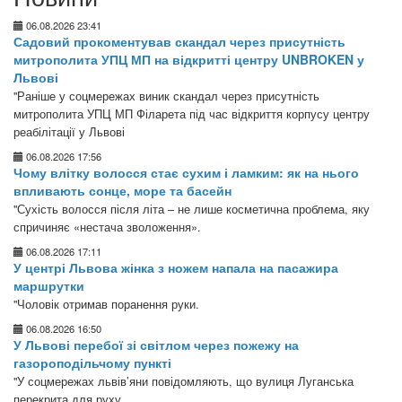
06.08.2026 23:41
Садовий прокоментував скандал через присутність
митрополита УПЦ МП на відкритті центру UNBROKEN у
Львові
"Раніше у соцмережах виник скандал через присутність
митрополита УПЦ МП Філарета під час відкриття корпусу центру
реабілітації у Львові
06.08.2026 17:56
Чому влітку волосся стає сухим і ламким: як на нього
впливають сонце, море та басейн
"Сухість волосся після літа – не лише косметична проблема, яку
спричиняє «нестача зволоження».
06.08.2026 17:11
У центрі Львова жінка з ножем напала на пасажира
маршрутки
"Чоловік отримав поранення руки.
06.08.2026 16:50
У Львові перебої зі світлом через пожежу на
газороподільчому пункті
"У соцмережах львів’яни повідомляють, що вулиця Луганська
перекрита для руху.