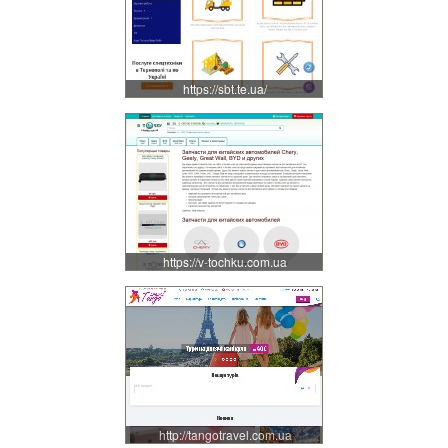
https://sbt.te.ua/
https://v-tochku.com.ua
http://tangotravel.com.ua