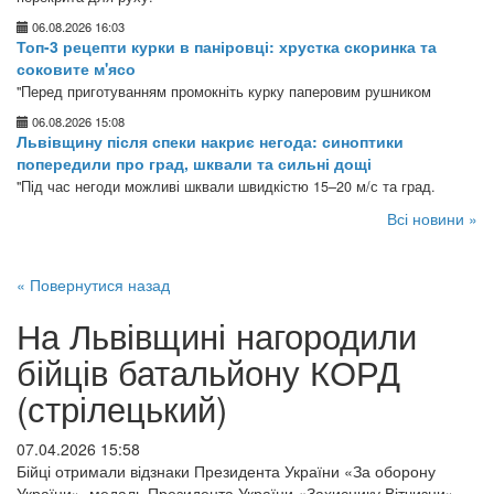
06.08.2026 16:03
Топ-3 рецепти курки в паніровці: хрустка скоринка та
соковите м'ясо
"Перед приготуванням промокніть курку паперовим рушником
06.08.2026 15:08
Львівщину після спеки накриє негода: синоптики
попередили про град, шквали та сильні дощі
"Під час негоди можливі шквали швидкістю 15–20 м/с та град.
Всі новини »
« Повернутися назад
На Львівщині нагородили
бійців батальйону КОРД
(стрілецький)
07.04.2026 15:58
Бійці отримали відзнаки Президента України «За оборону
України», медаль Президента України «Захиснику Вітчизни»,