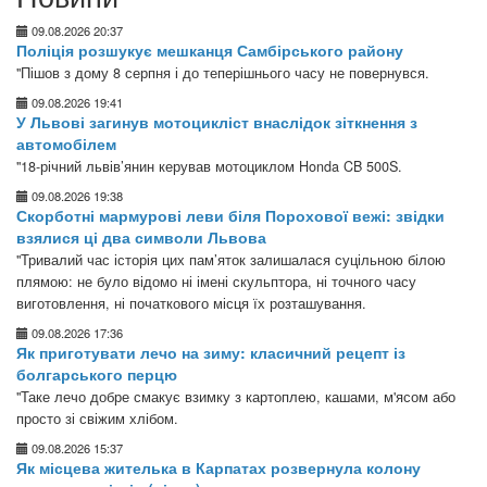
09.08.2026 20:37
Поліція розшукує мешканця Самбірського району
"Пішов з дому 8 серпня і до теперішнього часу не повернувся.
09.08.2026 19:41
У Львові загинув мотоцикліст внаслідок зіткнення з
автомобілем
"18-річний львів’янин керував мотоциклом Honda CB 500S.
09.08.2026 19:38
Скорботні мармурові леви біля Порохової вежі: звідки
взялися ці два символи Львова
"Тривалий час історія цих пам’яток залишалася суцільною білою
плямою: не було відомо ні імені скульптора, ні точного часу
виготовлення, ні початкового місця їх розташування.
09.08.2026 17:36
Як приготувати лечо на зиму: класичний рецепт із
болгарського перцю
"Таке лечо добре смакує взимку з картоплею, кашами, м'ясом або
просто зі свіжим хлібом.
09.08.2026 15:37
Як місцева жителька в Карпатах розвернула колону