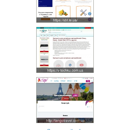
https://sbt.te.ua/
https://v-tochku.com.ua
http://tangotravel.com.ua