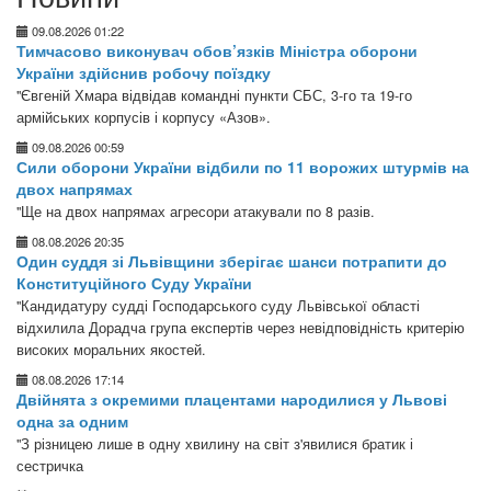
09.08.2026 01:22
Тимчасово виконувач обов’язків Міністра оборони
України здійснив робочу поїздку
"Євгеній Хмара відвідав командні пункти СБС, 3-го та 19-го
армійських корпусів і корпусу «Азов».
09.08.2026 00:59
Сили оборони України відбили по 11 ворожих штурмів на
двох напрямах
"Ще на двох напрямах агресори атакували по 8 разів.
08.08.2026 20:35
Один суддя зі Львівщини зберігає шанси потрапити до
Конституційного Суду України
"Кандидатуру судді Господарського суду Львівської області
відхилила Дорадча група експертів через невідповідність критерію
високих моральних якостей.
08.08.2026 17:14
Двійнята з окремими плацентами народилися у Львові
одна за одним
"З різницею лише в одну хвилину на світ з'явилися братик і
сестричка