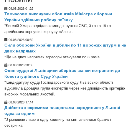
09.08.2026 01:22
Тимчасово виконувач обов’язків Міністра оборони
України здійснив робочу поїздку
"Євгеній Хмара відвідав командні пункти СБС, 3-го та 19-го
армійських корпусів і корпусу «Азов».
09.08.2026 00:59
Сили оборони України відбили по 11 ворожих штурмів на
двох напрямах
"Ще на двох напрямах агресори атакували по 8 разів.
08.08.2026 20:35
Один суддя зі Львівщини зберігає шанси потрапити до
Конституційного Суду України
"Кандидатуру судді Господарського суду Львівської області
відхилила Дорадча група експертів через невідповідність критерію
високих моральних якостей.
08.08.2026 17:14
Двійнята з окремими плацентами народилися у Львові
одна за одним
"З різницею лише в одну хвилину на світ з'явилися братик і
сестричка