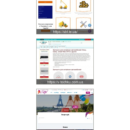
https://sbt.te.ua/
https://v-tochku.com.ua