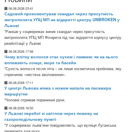
06.08.2026 23:41
Садовий прокоментував скандал через присутність
митрополита УПЦ МП на відкритті центру UNBROKEN у
Львові
"Раніше у соцмережах виник скандал через присутність
митрополита УПЦ МП Філарета під час відкриття корпусу центру
реабілітації у Львові
06.08.2026 17:56
Чому влітку волосся стає сухим і ламким: як на нього
впливають сонце, море та басейн
"Сухість волосся після літа – не лише косметична проблема, яку
спричиняє «нестача зволоження».
06.08.2026 17:11
У центрі Львова жінка з ножем напала на пасажира
маршрутки
"Чоловік отримав поранення руки.
06.08.2026 16:50
У Львові перебої зі світлом через пожежу на
газороподільчому пункті
"У соцмережах львів’яни повідомляють, що вулиця Луганська
перекрита для руху.