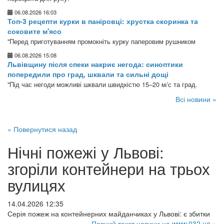
06.08.2026 16:03
Топ-3 рецепти курки в паніровці: хрустка скоринка та
соковите м'ясо
"Перед приготуванням промокніть курку паперовим рушником
06.08.2026 15:08
Львівщину після спеки накриє негода: синоптики
попередили про град, шквали та сильні дощі
"Під час негоди можливі шквали швидкістю 15–20 м/с та град.
Всі новини »
« Повернутися назад
Нічні пожежі у Львові:
згоріли контейнери на трьох
вулицях
14.04.2026 12:35
Серія пожеж на контейнерних майданчиках у Львові: є збитки
Повний текст новини на www.032.ua »