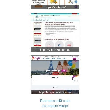
https://sbt.te.ua/
https://v-tochku.com.ua
http://tangotravel.com.ua
Поставте свій сайт
на перше місце