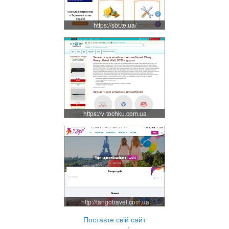
https://sbt.te.ua/
https://v-tochku.com.ua
http://tangotravel.com.ua
Поставте свій сайт