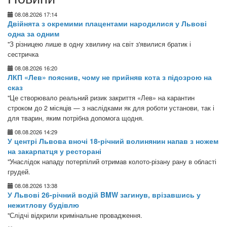
08.08.2026 17:14
Двійнята з окремими плацентами народилися у Львові
одна за одним
"З різницею лише в одну хвилину на світ з'явилися братик і
сестричка
08.08.2026 16:20
ЛКП «Лев» пояснив, чому не прийняв кота з підозрою на
сказ
"Це створювало реальний ризик закриття «Лев» на карантин
строком до 2 місяців — з наслідками як для роботи установи, так і
для тварин, яким потрібна допомога щодня.
08.08.2026 14:29
У центрі Львова вночі 18-річний волинянин напав з ножем
на закарпатця у ресторані
"Унаслідок нападу потерпілий отримав колото-різану рану в області
грудей.
08.08.2026 13:38
У Львові 26-річний водій BMW загинув, врізавшись у
нежитлову будівлю
"Слідчі відкрили кримінальне провадження.