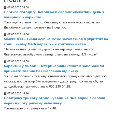
08.08.2026 08:00
Прогноз погоди у Львові на 8 серпня: спекотний день з
помірною хмарністю
"Сьогодні у Львові тепло, без опадів та з помірною хмарністю.
Дізнайтеся деталі прогнозу на 8 серпня.
07.08.2026 19:06
Майже п'ять тисяч осіб не може заховатися в укриттях на
колишньому ЛАЗі через їхній критичний стан
"Загальна площа шести укриттів на території колишнього
Львівського автобусного заводу становить понад 4,3 тис. м².
07.08.2026 18:30
Карантин у Львові. Ветеринарним клінікам заборонили
приймати тварин без щеплення від сказу
"Якщо ви побачили тварину з нетиповою поведінкою або підозрою
на сказ, про це потрібно повідомити Держпродспоживслужбу за
цілодобовою гарячою лінією 050 230 04 28.
07.08.2026 18:16
Повітряну тривогу оголошували на Львівщині 7 серпня
через високу ракетну небезпеку
"Сигнал тривоги пролунав о 17.46.