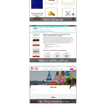
https://sbt.te.ua/
https://v-tochku.com.ua
http://tangotravel.com.ua