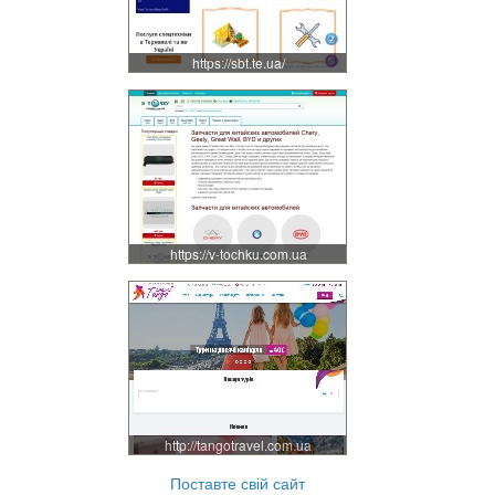
https://sbt.te.ua/
https://v-tochku.com.ua
http://tangotravel.com.ua
Поставте свій сайт