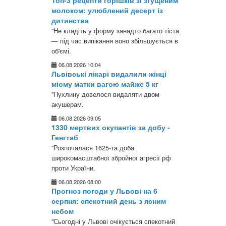
Топ-3 рецепти горішків зі згущеним
молоком: улюблений десерт із
дитинства
"Не кладіть у форму занадто багато тіста
— під час випікання воно збільшується в
об'ємі.
06.08.2026 10:04
Львівські лікарі видалили жінці
міому матки вагою майже 5 кг
"Пухлину довелося видаляти двом
акушерам.
06.08.2026 09:05
1330 мертвих окупантів за добу -
Генгтаб
"Розпочалася 1625-та доба
широкомасштабної збройної агресії рф
проти України.
06.08.2026 08:00
Прогноз погоди у Львові на 6
серпня: спекотний день з ясним
небом
"Сьогодні у Львові очікується спекотний