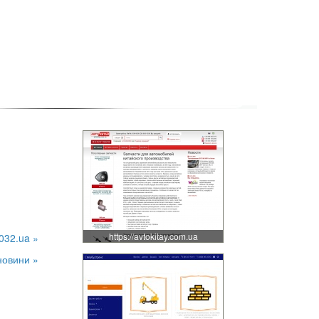
»
https://avtokitay.com.ua
032.ua »
новини »