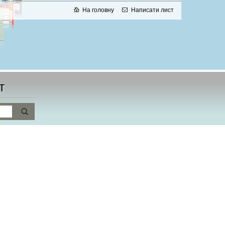
На головну
Написати лист
т