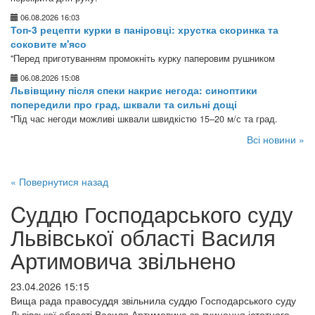
06.08.2026 16:03
Топ-3 рецепти курки в паніровці: хрустка скоринка та
соковите м'ясо
"Перед приготуванням промокніть курку паперовим рушником
06.08.2026 15:08
Львівщину після спеки накриє негода: синоптики
попередили про град, шквали та сильні дощі
"Під час негоди можливі шквали швидкістю 15–20 м/с та град.
Всі новини »
« Повернутися назад
Cуддю Господарського суду
Львівської області Василя
Артимовича звільнено
23.04.2026 15:15
Вища рада правосуддя звільнила суддю Господарського суду
Львівської області Василя Артимовича за вчинення істотного