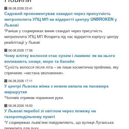
06.08.2026 23:41
Садовий прокоментував скандал через присутність
митрополита УПЦ МП на відкритті центру UNBROKEN у
Львові
"Раніше у соцмережах виник скандал через присутність
митрополита УПЦ МП Філарета під час відкриття корпусу центру
реабілітації у Львові
06.08.2026 17:56
Чому влітку волосся стає сухим і ламким: як на нього
впливають сонце, море та басейн
"Сухість волосся після літа – не лише косметична проблема, яку
спричиняє «нестача зволоження».
06.08.2026 17:11
У центрі Львова жінка з ножем напала на пасажира
маршрутки
"Чоловік отримав поранення руки.
06.08.2026 16:50
У Львові перебої зі світлом через пожежу на
газороподільчому пункті
"У соцмережах львів’яни повідомляють, що вулиця Луганська
перекрита для руху.