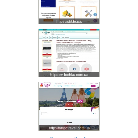
https://sbt.te.ua/
https://v-tochku.com.ua
http://tangotravel.com.ua