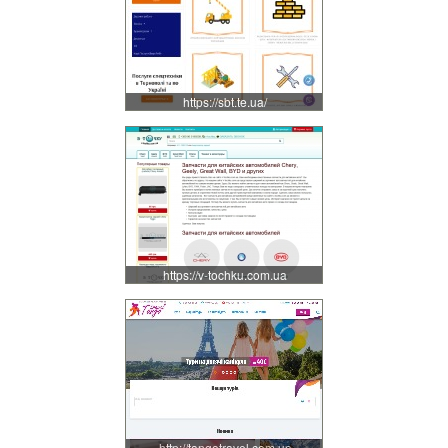
https://sbt.te.ua/
https://v-tochku.com.ua
http://tangotravel.com.ua