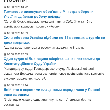
09.08.2026 01:22
Тимчасово виконувач обов’язків Міністра оборони
України здійснив робочу поїздку
"Євгеній Хмара відвідав командні пункти СБС, 3-го та 19-го
армійських корпусів і корпусу «Азов».
09.08.2026 00:59
Сили оборони України відбили по 11 ворожих штурмів на
двох напрямах
"Ще на двох напрямах агресори атакували по 8 разів.
08.08.2026 20:35
Один суддя зі Львівщини зберігає шанси потрапити до
Конституційного Суду України
"Кандидатуру судді Господарського суду Львівської області
відхилила Дорадча група експертів через невідповідність критерію
високих моральних якостей.
08.08.2026 17:14
Двійнята з окремими плацентами народилися у Львові
одна за одним
"З різницею лише в одну хвилину на світ з'явилися братик і
сестричка