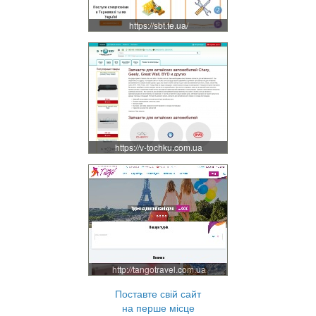
https://sbt.te.ua/
https://v-tochku.com.ua
http://tangotravel.com.ua
Поставте свій сайт
на перше місце