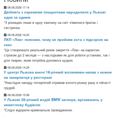
08.08.2026 17:14
Двійнята з окремими плацентами народилися у Львові
одна за одним
"З різницею лише в одну хвилину на світ з'явилися братик і
сестричка
08.08.2026 16:20
ЛКП «Лев» пояснив, чому не прийняв кота з підозрою на
сказ
"Це створювало реальний ризик закриття «Лев» на карантин
строком до 2 місяців — з наслідками як для роботи установи, так і
для тварин, яким потрібна допомога щодня.
08.08.2026 14:29
У центрі Львова вночі 18-річний волинянин напав з ножем
на закарпатця у ресторані
"Унаслідок нападу потерпілий отримав колото-різану рану в області
грудей.
08.08.2026 13:38
У Львові 26-річний водій BMW загинув, врізавшись у
нежитлову будівлю
"Слідчі відкрили кримінальне провадження.