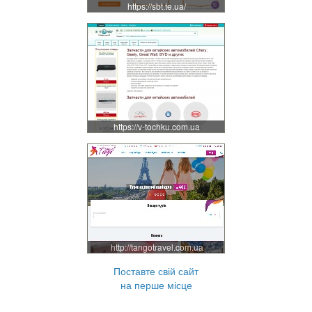
https://sbt.te.ua/
https://v-tochku.com.ua
http://tangotravel.com.ua
Поставте свій сайт
на перше місце