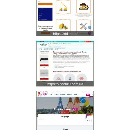
https://sbt.te.ua/
https://v-tochku.com.ua