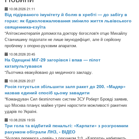
10.08.2026 21:11
Від підірваного імунітету й болю в хребті — до забігу в
горах: як бджоловжалювання змінило життя львівського
священника-єзуїта
"Апітоксинотерапія допомогла доктору богослов'я отцю Михайлу
Станчишину подолати не лише імунодефіцит, але й серйозну
проблему з опорно-руховим апаратом.
10.08.2026 20:45
На Одещині МіГ-29 загорівся і впав — пілот
катапультувався
"Льотчика евакуйовано до медичного закладу.
10.08.2026 20:27
Росія готується збільшити залп ракет до 200. «Мадяр»
назвав єдиний спосіб цьому завадити
"Командувач Сил безпілотних систем ЗСУ Роберт Бровді заявив,
що Москва планує майже утричі наростити можливості ракетних
ударів по Україні.
10.08.2026 19:55
Три гола та відбитий пенальті: «Карпати» з розгромним
рахунком обіграли ЛНЗ, - ВІДЕО
"Чудова перемога «левів» з рахунком 3:0. «Карпати» набирають