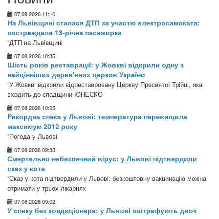
07.08.2026 11:10
На Львівщині сталася ДТП за участю електросамоката:
постраждала 13-річна пасажирка
"ДТП на Львівщині
07.08.2026 10:35
Шість років реставрації: у Жовкві відкрили одну з
найцінніших дерев'яних церков України
"У Жовкві відкрили відреставровану Церкву Пресвятої Трійці, яка
входить до спадщини ЮНЕСКО
07.08.2026 10:05
Рекордна спека у Львові: температура перевищила
максимум 2012 року
"Погода у Львові
07.08.2026 09:33
Смертельно небезпечний вірус: у Львові підтвердили
сказ у кота
"Сказ у кота підтвердили у Львові: безкоштовну вакцинацію можна
отримати у трьох лікарнях
07.08.2026 09:02
У спеку без кондиціонера: у Львові оштрафують двох