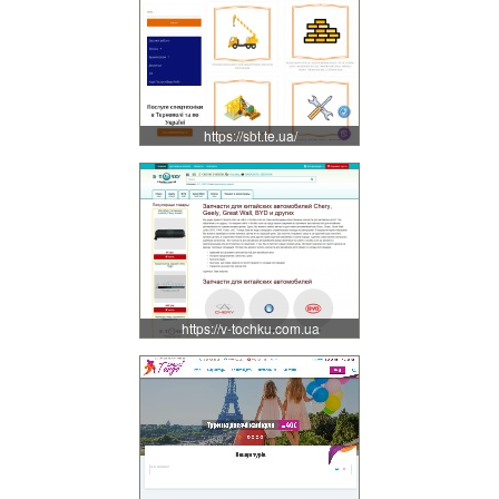
https://sbt.te.ua/
https://v-tochku.com.ua