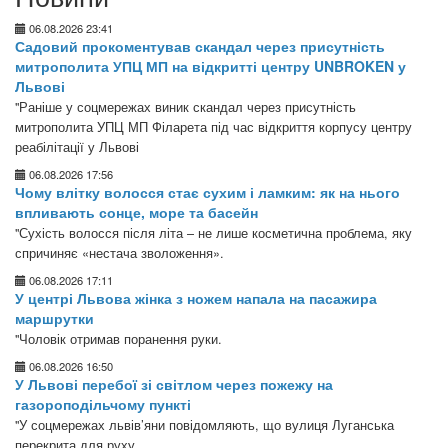
06.08.2026 23:41
Садовий прокоментував скандал через присутність
митрополита УПЦ МП на відкритті центру UNBROKEN у
Львові
"Раніше у соцмережах виник скандал через присутність
митрополита УПЦ МП Філарета під час відкриття корпусу центру
реабілітації у Львові
06.08.2026 17:56
Чому влітку волосся стає сухим і ламким: як на нього
впливають сонце, море та басейн
"Сухість волосся після літа – не лише косметична проблема, яку
спричиняє «нестача зволоження».
06.08.2026 17:11
У центрі Львова жінка з ножем напала на пасажира
маршрутки
"Чоловік отримав поранення руки.
06.08.2026 16:50
У Львові перебої зі світлом через пожежу на
газороподільчому пункті
"У соцмережах львів’яни повідомляють, що вулиця Луганська
перекрита для руху.