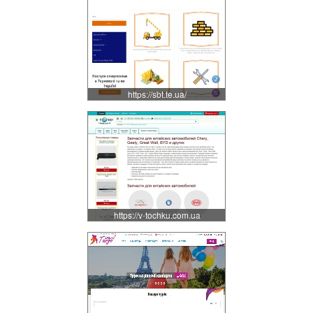
https://sbt.te.ua/
https://v-tochku.com.ua