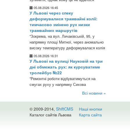
05.08.2026 16:45
У Львові через спеку
деформувалися трамвайні колії:
тимчасово змінено рух низки
трамвайних маршрутів
"Зокрема, на вул. Личаківській, 95, у
напрямку площі Митної, через аномально
високу температуру деформувалася колія
05.08.2026 16:31
У Львові на вулиці Науковій на три
дні обмежать рух: як курсуватиме
тролейбус №22
"Ремонтні роботи відбуватимуться на
смугах руху у напрямку Сихова
Всі новини »
© 2009-2014,
ShiftCMS
Наші кнопки
Каталог сайтів Львова
Карта сайта