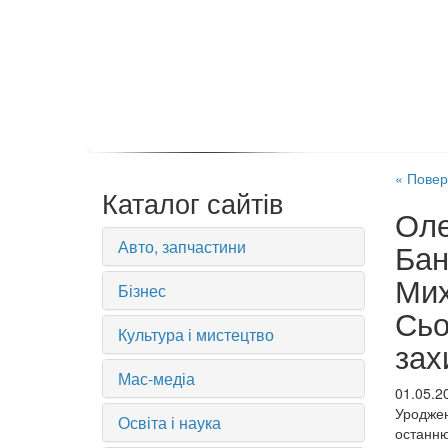
« Повер
Каталог сайтів
Оле
Авто, запчастини
Бан
Мих
Бізнес
Сьо
Культура і мистецтво
зах
Мас-медіа
01.05.2
Уроджен
Освіта і наука
останню