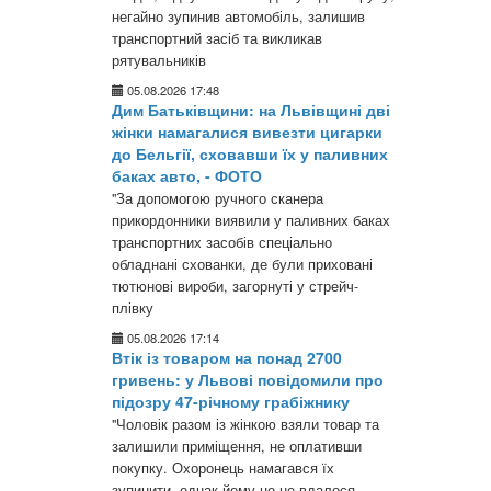
негайно зупинив автомобіль, залишив
транспортний засіб та викликав
рятувальників
05.08.2026 17:48
Дим Батьківщини: на Львівщині дві
жінки намагалися вивезти цигарки
до Бельгії, сховавши їх у паливних
баках авто, - ФОТО
"За допомогою ручного сканера
прикордонники виявили у паливних баках
транспортних засобів спеціально
обладнані схованки, де були приховані
тютюнові вироби, загорнуті у стрейч-
плівку
05.08.2026 17:14
Втік із товаром на понад 2700
гривень: у Львові повідомили про
підозру 47-річному грабіжнику
"Чоловік разом із жінкою взяли товар та
залишили приміщення, не оплативши
покупку. Охоронець намагався їх
зупинити, однак йому це не вдалося