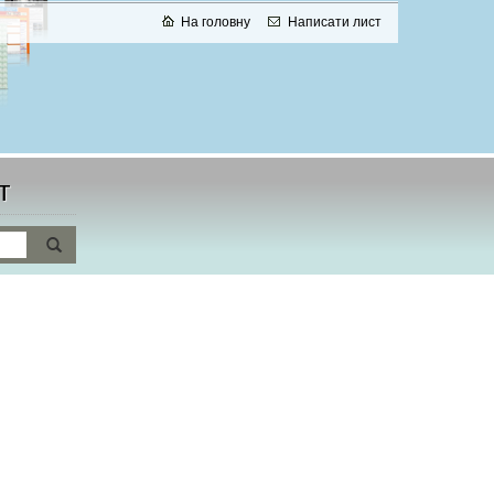
На головну
Написати лист
т