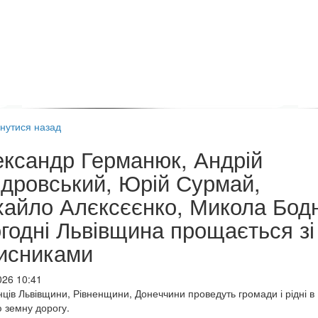
нутися назад
ксандр Германюк, Андрій
дровський, Юрій Сурмай,
айло Алєксєєнко, Микола Бод
годні Львівщина прощається зі
исниками
026 10:41
ців Львівщини, Рівненщини, Донеччини проведуть громади і рідні в
 земну дорогу.