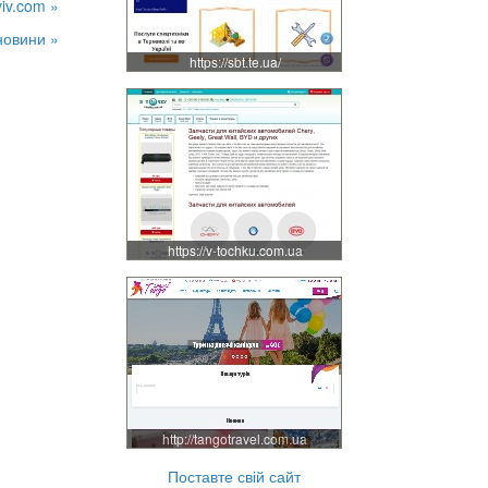
viv.com »
новини »
https://sbt.te.ua/
https://v-tochku.com.ua
http://tangotravel.com.ua
Поставте свій сайт