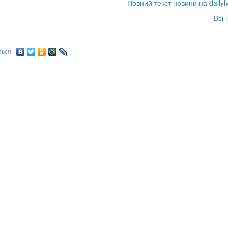
Повний текст новини на dailyl
Всі 
ться