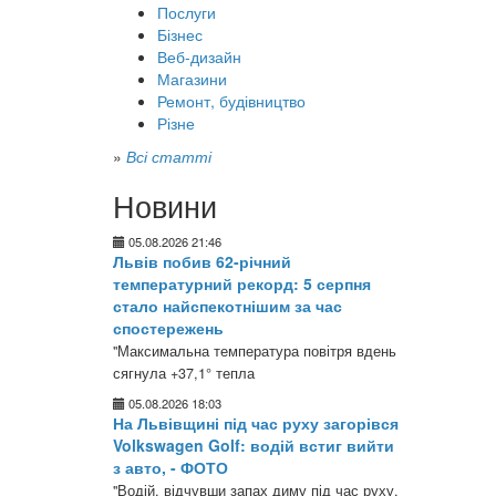
Послуги
Бізнес
Веб-дизайн
Магазини
Ремонт, будівництво
Різне
»
Всі статті
Новини
05.08.2026 21:46
Львів побив 62-річний
температурний рекорд: 5 серпня
стало найспекотнішим за час
спостережень
"Максимальна температура повітря вдень
сягнула +37,1° тепла
05.08.2026 18:03
На Львівщині під час руху загорівся
Volkswagen Golf: водій встиг вийти
з авто, - ФОТО
"Водій, відчувши запах диму під час руху,