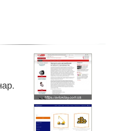
нар.
https://avtokitay.com.ua