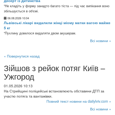
десерт із дитинства
"Не кладіть у форму занадто багато тіста — під час випікання воно
збільшується в об'ємі.
06.08.2026 10:04
Львівські лікарі видалили жінці міому матки вагою майже
5 кг
"Пухлину довелося видаляти двом акушерам.
Всі новини »
« Повернутися назад
Зійшов з рейок потяг Київ –
Ужгород
01.05.2026 10:13
На Стрийщині поліцейські встановлюють обставини ДТП за
участю потяга та вантажівки.
Повний текст новини на dailylviv.com »
Всі новини »