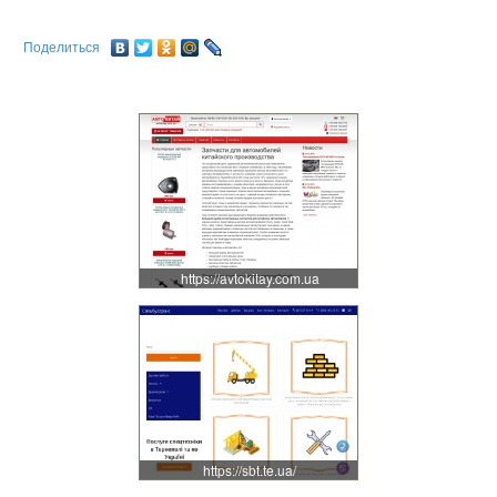
Поделиться
https://avtokitay.com.ua
https://sbt.te.ua/