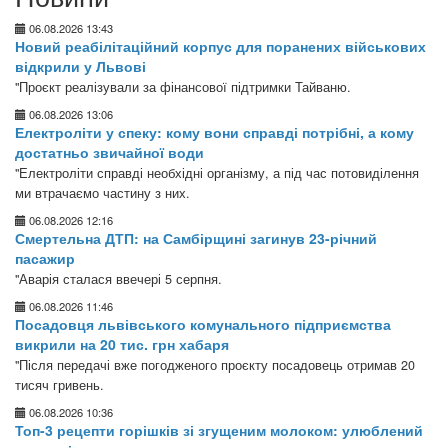
06.08.2026 13:43
Новий реабілітаційний корпус для поранених військових
відкрили у Львові
"Проєкт реалізували за фінансової підтримки Тайваню.
06.08.2026 13:06
Електроліти у спеку: кому вони справді потрібні, а кому
достатньо звичайної води
"Електроліти справді необхідні організму, а під час потовиділення
ми втрачаємо частину з них.
06.08.2026 12:16
Смертельна ДТП: на Самбірщині загинув 23-річний
пасажир
"Аварія сталася ввечері 5 серпня.
06.08.2026 11:46
Посадовця львівського комунального підприємства
викрили на 20 тис. грн хабаря
"Після передачі вже погодженого проєкту посадовець отримав 20
тисяч гривень.
06.08.2026 10:36
Топ-3 рецепти горішків зі згущеним молоком: улюблений