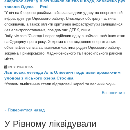
енергооб'єкти: у місті зникли світло й вода, обмежено рух
трасою Одеса — Рені
"У ніч на 9 серпня російські війська завдали удару по енергетичній
інфраструктурі Одеського району. Внаслідок обстрілу частина
споживачів, а також об'єкти критичної інфраструктури залишилися
без електропостачання, повідомляє ДТЕК, пише
DailyLviv.com."Сьогодні ворог здійснив одну з наймасштабніших атак
на Одещину цього року. Зокрема є пошкодження енергетичних
обʼєктів.Без світла залишилася частина родин Одеського району,
зокрема Приморського, Хаджибейського та Пересипського районів
міста
09.08.2026 09:55
Львівська легенда Алік Олісевич поділився вражаючим
уловом з міського озера Стосика
"Уловом львів'янина стали відгодовані карасі та великий окунь.
Всі новини »
« Повернутися назад
У Рівному ліквідували