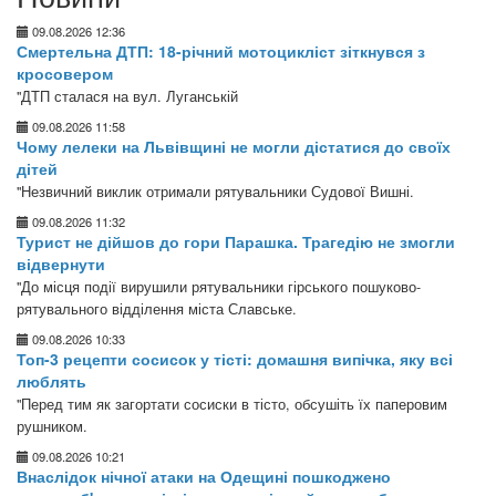
09.08.2026 12:36
Смертельна ДТП: 18-річний мотоцикліст зіткнувся з
кросовером
"ДТП сталася на вул. Луганській
09.08.2026 11:58
Чому лелеки на Львівщині не могли дістатися до своїх
дітей
"Незвичний виклик отримали рятувальники Судової Вишні.
09.08.2026 11:32
Турист не дійшов до гори Парашка. Трагедію не змогли
відвернути
"До місця події вирушили рятувальники гірського пошуково-
рятувального відділення міста Славське.
09.08.2026 10:33
Топ-3 рецепти сосисок у тісті: домашня випічка, яку всі
люблять
"Перед тим як загортати сосиски в тісто, обсушіть їх паперовим
рушником.
09.08.2026 10:21
Внаслідок нічної атаки на Одещині пошкоджено