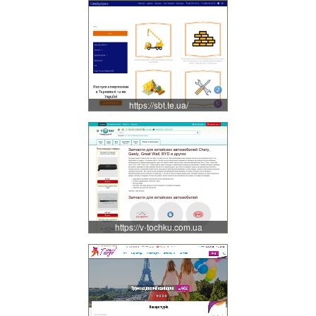
https://sbt.te.ua/
https://v-tochku.com.ua