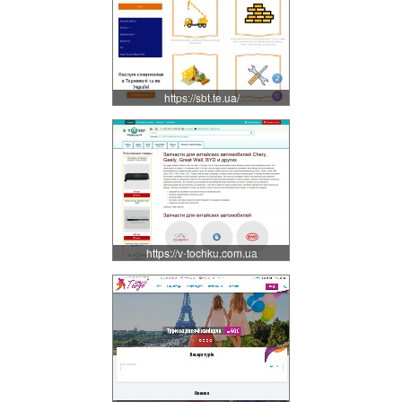
https://sbt.te.ua/
https://v-tochku.com.ua