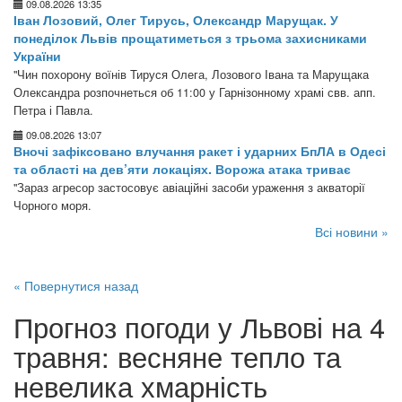
09.08.2026 13:35
Іван Лозовий, Олег Тирусь, Олександр Марущак. У
понеділок Львів прощатиметься з трьома захисниками
України
"Чин похорону воїнів Тируся Олега, Лозового Івана та Марущака
Олександра розпочнеться об 11:00 у Гарнізонному храмі свв. апп.
Петра і Павла.
09.08.2026 13:07
Вночі зафіксовано влучання ракет і ударних БпЛА в Одесі
та області на дев’яти локаціях. Ворожа атака триває
"Зараз агресор застосовує авіаційні засоби ураження з акваторії
Чорного моря.
Всі новини »
« Повернутися назад
Прогноз погоди у Львові на 4
травня: весняне тепло та
невелика хмарність