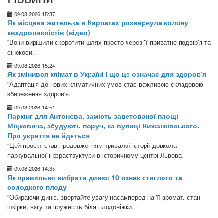
09.08.2026 15:37
Як місцева жителька в Карпатах розвернула колону
квадроциклістів (відео)
"Вони вирішили скоротити шлях просто через її приватне подвір’я та
сінокоси.
09.08.2026 15:24
Як змінився клімат в Україні і що це означає для здоров'я
"Адаптація до нових кліматичних умов стає важливою складовою
збереження здоров'я.
09.08.2026 14:51
Паркінг для Антонова, замість заветованої площі
Міцкевича, збудують поруч, на вулиці Нижанківського.
Про укриття не йдеться
"Цей проєкт став продовженням тривалої історії довкола
паркувальної інфраструктури в історичному центрі Львова.
09.08.2026 14:35
Як правильно вибрати диню: 10 ознак стиглого та
солодкого плоду
"Обираючи диню, звертайте увагу насамперед на її аромат, стан
шкірки, вагу та пружність біля плодоніжки.