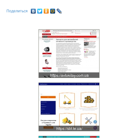
Поделиться
https://avtokitay.com.ua
https://sbt.te.ua/