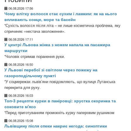
06.08.2026 17:56
Чому влітку волосся стає сухим і ламким: як на нього
впливають сонце, море та басейн
"Сухість волосся після літа – не лише косметична проблема, яку
спричиняє «нестача зволоження».
06.08.2026 17:11
У центрі Львова жінка з ножем напала на пасажира
маршрутки
"Чоловік отримав поранення руки.
06.08.2026 16:50
У Львові перебої зі світлом через пожежу на
газороподільчому пункті
"У соцмережах львів’яни повідомляють, що вулиця Луганська
перекрита для руху.
06.08.2026 16:03
Топ-3 рецепти курки в паніровці: хрустка скоринка та
соковите м'ясо
"Перед приготуванням промокніть курку паперовим рушником
06.08.2026 15:08
Львівщину після спеки накриє негода: синоптики