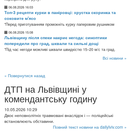
06.08.2026 16:03
Топ-3 рецепти курки в паніровці: хрустка скоринка та
соковите м'ясо
"Перед приготуванням промокніть курку паперовим рушником
06.08.2026 15:08
Львівщину після спеки накриє негода: синоптики
попередили про град, шквали та сильні дощі
"Під час негоди можливі шквали швидкістю 15–20 м/с та град.
Всі новини »
« Повернутися назад
ДТП на Львівщині у
комендантську годину
10.05.2026 10:29
Двоє неповнолітніх травмовані внаслідок і — поліцейські
встановлюють обставини.
Повний текст новини на dailylviv.com »