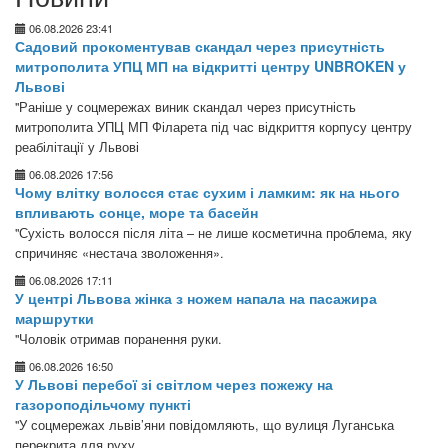
06.08.2026 23:41
Садовий прокоментував скандал через присутність
митрополита УПЦ МП на відкритті центру UNBROKEN у
Львові
"Раніше у соцмережах виник скандал через присутність
митрополита УПЦ МП Філарета під час відкриття корпусу центру
реабілітації у Львові
06.08.2026 17:56
Чому влітку волосся стає сухим і ламким: як на нього
впливають сонце, море та басейн
"Сухість волосся після літа – не лише косметична проблема, яку
спричиняє «нестача зволоження».
06.08.2026 17:11
У центрі Львова жінка з ножем напала на пасажира
маршрутки
"Чоловік отримав поранення руки.
06.08.2026 16:50
У Львові перебої зі світлом через пожежу на
газороподільчому пункті
"У соцмережах львів’яни повідомляють, що вулиця Луганська
перекрита для руху.