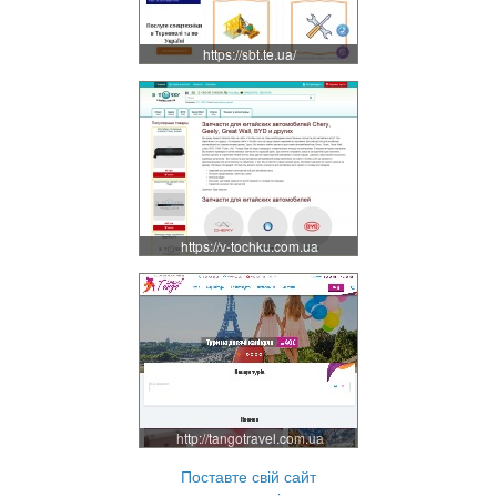
https://sbt.te.ua/
https://v-tochku.com.ua
http://tangotravel.com.ua
Поставте свій сайт