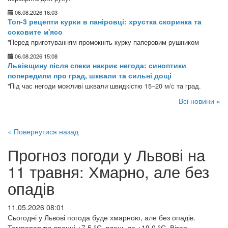
06.08.2026 16:03
Топ-3 рецепти курки в паніровці: хрустка скоринка та
соковите м'ясо
"Перед приготуванням промокніть курку паперовим рушником
06.08.2026 15:08
Львівщину після спеки накриє негода: синоптики
попередили про град, шквали та сильні дощі
"Під час негоди можливі шквали швидкістю 15–20 м/с та град.
Всі новини »
« Повернутися назад
Прогноз погоди у Львові на
11 травня: Хмарно, але без
опадів
11.05.2026 08:01
Сьогодні у Львові погода буде хмарною, але без опадів.
Температура вранці +7,5 °С, вдень до +19,0 °С. Вітер