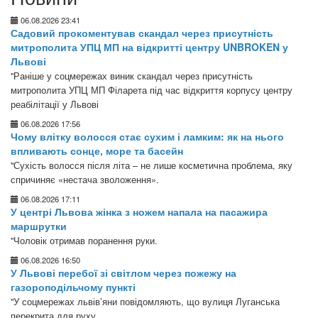
06.08.2026 23:41
Садовий прокоментував скандал через присутність
митрополита УПЦ МП на відкритті центру UNBROKEN у
Львові
"Раніше у соцмережах виник скандал через присутність
митрополита УПЦ МП Філарета під час відкриття корпусу центру
реабілітації у Львові
06.08.2026 17:56
Чому влітку волосся стає сухим і ламким: як на нього
впливають сонце, море та басейн
"Сухість волосся після літа – не лише косметична проблема, яку
спричиняє «нестача зволоження».
06.08.2026 17:11
У центрі Львова жінка з ножем напала на пасажира
маршрутки
"Чоловік отримав поранення руки.
06.08.2026 16:50
У Львові перебої зі світлом через пожежу на
газороподільчому пункті
"У соцмережах львів’яни повідомляють, що вулиця Луганська
перекрита для руху.