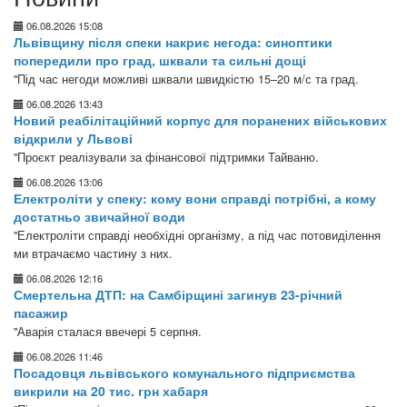
06.08.2026 15:08
Львівщину після спеки накриє негода: синоптики
попередили про град, шквали та сильні дощі
"Під час негоди можливі шквали швидкістю 15–20 м/с та град.
06.08.2026 13:43
Новий реабілітаційний корпус для поранених військових
відкрили у Львові
"Проєкт реалізували за фінансової підтримки Тайваню.
06.08.2026 13:06
Електроліти у спеку: кому вони справді потрібні, а кому
достатньо звичайної води
"Електроліти справді необхідні організму, а під час потовиділення
ми втрачаємо частину з них.
06.08.2026 12:16
Смертельна ДТП: на Самбірщині загинув 23-річний
пасажир
"Аварія сталася ввечері 5 серпня.
06.08.2026 11:46
Посадовця львівського комунального підприємства
викрили на 20 тис. грн хабаря