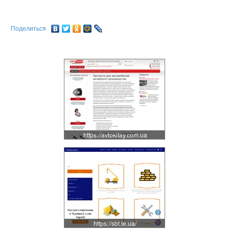
Поделиться
https://avtokitay.com.ua
https://sbt.te.ua/