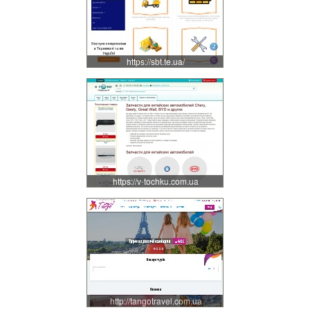
https://sbt.te.ua/
https://v-tochku.com.ua
http://tangotravel.com.ua