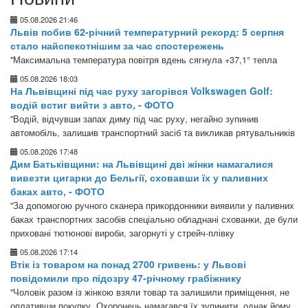
05.08.2026 21:46
Львів побив 62-річний температурний рекорд: 5 серпня
стало найспекотнішим за час спостережень
"Максимальна температура повітря вдень сягнула +37,1° тепла
05.08.2026 18:03
На Львівщині під час руху загорівся Volkswagen Golf:
водій встиг вийти з авто, - ФОТО
"Водій, відчувши запах диму під час руху, негайно зупинив
автомобіль, залишив транспортний засіб та викликав рятувальників
05.08.2026 17:48
Дим Батьківщини: на Львівщині дві жінки намагалися
вивезти цигарки до Бельгії, сховавши їх у паливних
баках авто, - ФОТО
"За допомогою ручного сканера прикордонники виявили у паливних
баках транспортних засобів спеціально обладнані схованки, де були
приховані тютюнові вироби, загорнуті у стрейч-плівку
05.08.2026 17:14
Втік із товаром на понад 2700 гривень: у Львові
повідомили про підозру 47-річному грабіжнику
"Чоловік разом із жінкою взяли товар та залишили приміщення, не
оплативши покупку. Охоронець намагався їх зупинити, однак йому