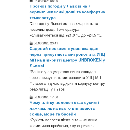
07.08.2026 08:00
Прогноз погоди у Львові на 7
серпня: невеликі дощі та комфортна
температура
"Сьогодні у Львові змінна хмарність та
невеликі дощі. Температура
коливатиметься від +21,0 °С до +24,5 °С.
06.08.2026 23:41
Садовий прокоментував скандал
через присутність митрополита УПЦ
МП на відкритті центру UNBROKEN у
Львові
"Раніше у соцмережах виник скандал
через присутність митрополита УПЦ МП
Філарета під час відкриття корпусу центру
реабілітації у Львові
06.08.2026 17:56
Чому влітку волосся стає сухим і
ламким: як на нього впливають
сонце, море та басейн
"Сухість волосся після літа – не лише
косметична проблема, яку спричиняє