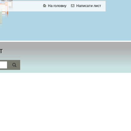
На головну
Написати лист
т