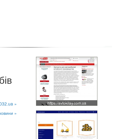
бів
https://avtokitay.com.ua
032.ua »
новини »