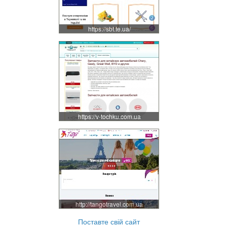
https://sbt.te.ua/
https://v-tochku.com.ua
http://tangotravel.com.ua
Поставте свій сайт