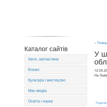
« Повер
Каталог сайтів
У ш
Авто, запчастини
обл
Бізнес
12.05.2
На Льві
Культура і мистецтво
Мас-медіа
Освіта і наука
Подели