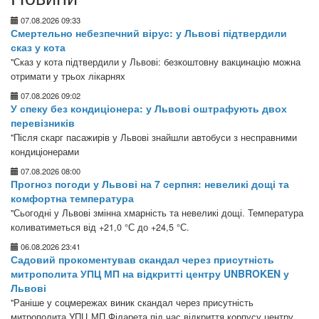
07.08.2026 09:33
Смертельно небезпечний вірус: у Львові підтвердили
сказ у кота
"Сказ у кота підтвердили у Львові: безкоштовну вакцинацію можна
отримати у трьох лікарнях
07.08.2026 09:02
У спеку без кондиціонера: у Львові оштрафують двох
перевізників
"Після скарг пасажирів у Львові знайшли автобуси з несправними
кондиціонерами
07.08.2026 08:00
Прогноз погоди у Львові на 7 серпня: невеликі дощі та
комфортна температура
"Сьогодні у Львові змінна хмарність та невеликі дощі. Температура
коливатиметься від +21,0 °С до +24,5 °С.
06.08.2026 23:41
Садовий прокоментував скандал через присутність
митрополита УПЦ МП на відкритті центру UNBROKEN у
Львові
"Раніше у соцмережах виник скандал через присутність
митрополита УПЦ МП Філарета під час відкриття корпусу центру