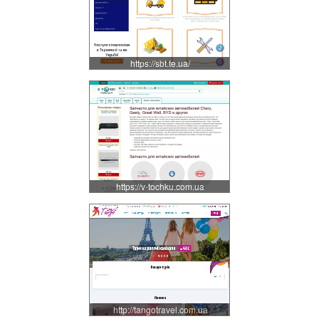
https://sbt.te.ua/
https://v-tochku.com.ua
http://tangotravel.com.ua