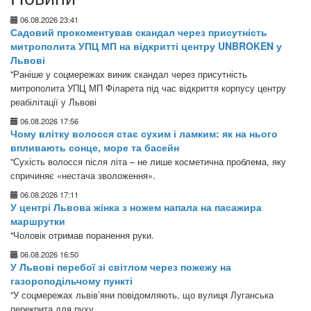
06.08.2026 23:41
Садовий прокоментував скандал через присутність
митрополита УПЦ МП на відкритті центру UNBROKEN у
Львові
"Раніше у соцмережах виник скандал через присутність
митрополита УПЦ МП Філарета під час відкриття корпусу центру
реабілітації у Львові
06.08.2026 17:56
Чому влітку волосся стає сухим і ламким: як на нього
впливають сонце, море та басейн
"Сухість волосся після літа – не лише косметична проблема, яку
спричиняє «нестача зволоження».
06.08.2026 17:11
У центрі Львова жінка з ножем напала на пасажира
маршрутки
"Чоловік отримав поранення руки.
06.08.2026 16:50
У Львові перебої зі світлом через пожежу на
газороподільчому пункті
"У соцмережах львів’яни повідомляють, що вулиця Луганська
перекрита для руху.