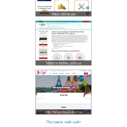
https://sbt.te.ua/
https://v-tochku.com.ua
http://tangotravel.com.ua
Поставте свій сайт