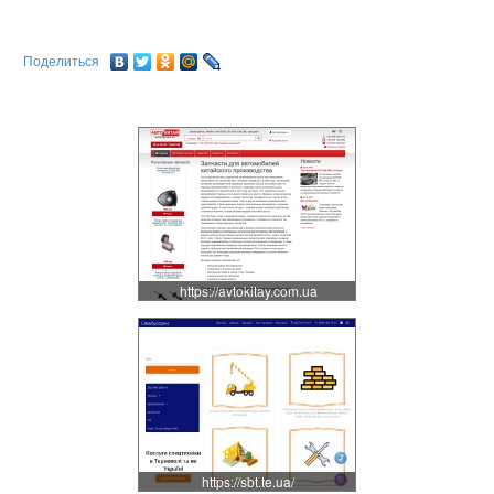
Поделиться
https://avtokitay.com.ua
https://sbt.te.ua/