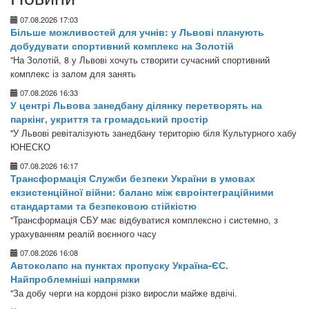
07.08.2026 17:03
Більше можливостей для учнів: у Львові планують
добудувати спортивний комплекс на Золотій
"На Золотій, 8 у Львові хочуть створити сучасний спортивний
комплекс із залом для занять
07.08.2026 16:33
У центрі Львова занедбану ділянку перетворять на
паркінг, укриття та громадський простір
"У Львові ревіталізують занедбану територію біля Культурного хабу
ЮНЕСКО
07.08.2026 16:17
Трансформація Служби безпеки України в умовах
екзистенційної війни: баланс між євроінтеграційними
стандартами та безпековою стійкістю
"Трансформація СБУ має відбуватися комплексно і системно, з
урахуванням реалій воєнного часу
07.08.2026 16:08
Автоколапс на пунктах пропуску Україна-ЄС.
Найпроблемніші напрямки
"За добу черги на кордоні різко виросли майже вдвічі.