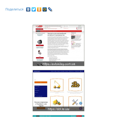
Поделиться
https://avtokitay.com.ua
https://sbt.te.ua/