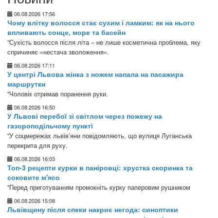
06.08.2026 17:56
Чому влітку волосся стає сухим і ламким: як на нього
впливають сонце, море та басейн
"Сухість волосся після літа – не лише косметична проблема, яку
спричиняє «нестача зволоження».
06.08.2026 17:11
У центрі Львова жінка з ножем напала на пасажира
маршрутки
"Чоловік отримав поранення руки.
06.08.2026 16:50
У Львові перебої зі світлом через пожежу на
газороподільчому пункті
"У соцмережах львів’яни повідомляють, що вулиця Луганська
перекрита для руху.
06.08.2026 16:03
Топ-3 рецепти курки в паніровці: хрустка скоринка та
соковите м'ясо
"Перед приготуванням промокніть курку паперовим рушником
06.08.2026 15:08
Львівщину після спеки накриє негода: синоптики