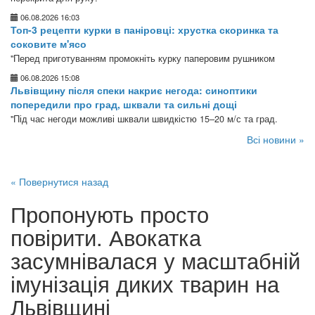
06.08.2026 16:03
Топ-3 рецепти курки в паніровці: хрустка скоринка та
соковите м'ясо
"Перед приготуванням промокніть курку паперовим рушником
06.08.2026 15:08
Львівщину після спеки накриє негода: синоптики
попередили про град, шквали та сильні дощі
"Під час негоди можливі шквали швидкістю 15–20 м/с та град.
Всі новини »
« Повернутися назад
Пропонують просто
повірити. Авокатка
засумнівалася у масштабній
імунізація диких тварин на
Львівщині