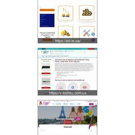
https://sbt.te.ua/
https://v-tochku.com.ua