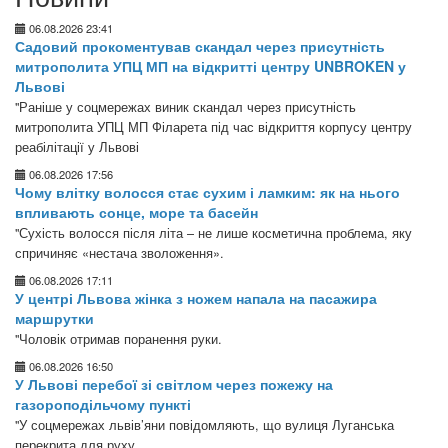
06.08.2026 23:41
Садовий прокоментував скандал через присутність
митрополита УПЦ МП на відкритті центру UNBROKEN у
Львові
"Раніше у соцмережах виник скандал через присутність
митрополита УПЦ МП Філарета під час відкриття корпусу центру
реабілітації у Львові
06.08.2026 17:56
Чому влітку волосся стає сухим і ламким: як на нього
впливають сонце, море та басейн
"Сухість волосся після літа – не лише косметична проблема, яку
спричиняє «нестача зволоження».
06.08.2026 17:11
У центрі Львова жінка з ножем напала на пасажира
маршрутки
"Чоловік отримав поранення руки.
06.08.2026 16:50
У Львові перебої зі світлом через пожежу на
газороподільчому пункті
"У соцмережах львів’яни повідомляють, що вулиця Луганська
перекрита для руху.