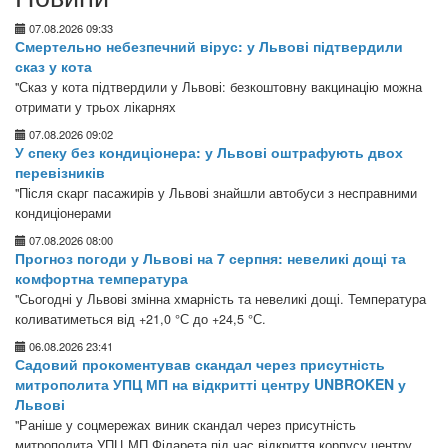
07.08.2026 09:33
Смертельно небезпечний вірус: у Львові підтвердили
сказ у кота
"Сказ у кота підтвердили у Львові: безкоштовну вакцинацію можна
отримати у трьох лікарнях
07.08.2026 09:02
У спеку без кондиціонера: у Львові оштрафують двох
перевізників
"Після скарг пасажирів у Львові знайшли автобуси з несправними
кондиціонерами
07.08.2026 08:00
Прогноз погоди у Львові на 7 серпня: невеликі дощі та
комфортна температура
"Сьогодні у Львові змінна хмарність та невеликі дощі. Температура
коливатиметься від +21,0 °С до +24,5 °С.
06.08.2026 23:41
Садовий прокоментував скандал через присутність
митрополита УПЦ МП на відкритті центру UNBROKEN у
Львові
"Раніше у соцмережах виник скандал через присутність
митрополита УПЦ МП Філарета під час відкриття корпусу центру