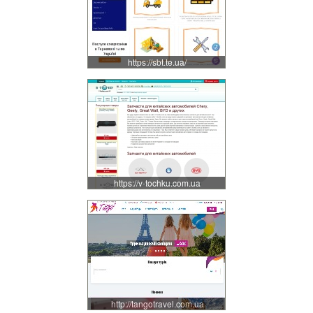
https://sbt.te.ua/
https://v-tochku.com.ua
http://tangotravel.com.ua