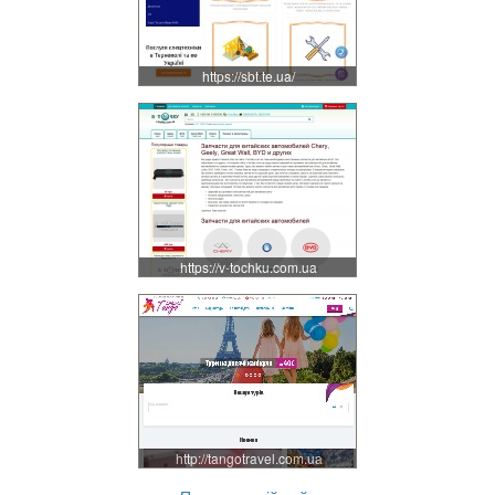
https://sbt.te.ua/
https://v-tochku.com.ua
http://tangotravel.com.ua