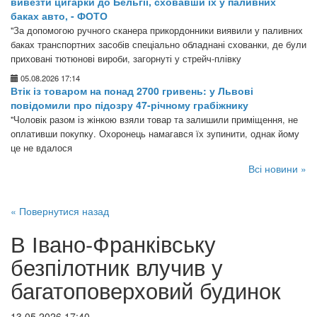
вивезти цигарки до Бельгії, сховавши їх у паливних
баках авто, - ФОТО
"За допомогою ручного сканера прикордонники виявили у паливних
баках транспортних засобів спеціально обладнані схованки, де були
приховані тютюнові вироби, загорнуті у стрейч-плівку
05.08.2026 17:14
Втік із товаром на понад 2700 гривень: у Львові
повідомили про підозру 47-річному грабіжнику
"Чоловік разом із жінкою взяли товар та залишили приміщення, не
оплативши покупку. Охоронець намагався їх зупинити, однак йому
це не вдалося
Всі новини »
« Повернутися назад
В Івано-Франківську
безпілотник влучив у
багатоповерховий будинок
13.05.2026 17:40