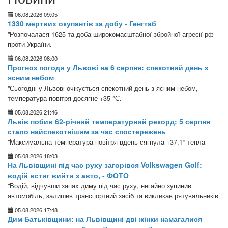
06.08.2026 09:05
1330 мертвих окупантів за добу - Генгтаб
"Розпочалася 1625-та доба широкомасштабної збройної агресії рф
проти України.
06.08.2026 08:00
Прогноз погоди у Львові на 6 серпня: спекотний день з
ясним небом
"Сьогодні у Львові очікується спекотний день з ясним небом,
температура повітря досягне +35 °С.
05.08.2026 21:46
Львів побив 62-річний температурний рекорд: 5 серпня
стало найспекотнішим за час спостережень
"Максимальна температура повітря вдень сягнула +37,1° тепла
05.08.2026 18:03
На Львівщині під час руху загорівся Volkswagen Golf:
водій встиг вийти з авто, - ФОТО
"Водій, відчувши запах диму під час руху, негайно зупинив
автомобіль, залишив транспортний засіб та викликав рятувальників
05.08.2026 17:48
Дим Батьківщини: на Львівщині дві жінки намагалися