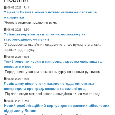
06.08.2026 17:11
У центрі Львова жінка з ножем напала на пасажира
маршрутки
"Чоловік отримав поранення руки.
06.08.2026 16:50
У Львові перебої зі світлом через пожежу на
газороподільчому пункті
"У соцмережах львів’яни повідомляють, що вулиця Луганська
перекрита для руху.
06.08.2026 16:03
Топ-3 рецепти курки в паніровці: хрустка скоринка та
соковите м'ясо
"Перед приготуванням промокніть курку паперовим рушником
06.08.2026 15:08
Львівщину після спеки накриє негода: синоптики
попередили про град, шквали та сильні дощі
"Під час негоди можливі шквали швидкістю 15–20 м/с та град.
06.08.2026 13:43
Новий реабілітаційний корпус для поранених військових
відкрили у Львові