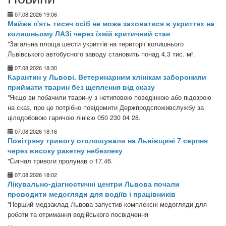
07.08.2026 19:06
Майже п'ять тисяч осіб не може заховатися в укриттях на
колишньому ЛАЗі через їхній критичний стан
"Загальна площа шести укриттів на території колишнього
Львівського автобусного заводу становить понад 4,3 тис. м².
07.08.2026 18:30
Карантин у Львові. Ветеринарним клінікам заборонили
приймати тварин без щеплення від сказу
"Якщо ви побачили тварину з нетиповою поведінкою або підозрою
на сказ, про це потрібно повідомити Держпродспоживслужбу за
цілодобовою гарячою лінією 050 230 04 28.
07.08.2026 18:16
Повітряну тривогу оголошували на Львівщині 7 серпня
через високу ракетну небезпеку
"Сигнал тривоги пролунав о 17.46.
07.08.2026 18:02
Лікувально-діагностичні центри Львова почали
проводити медогляди для водіїв і працівників
"Перший медзаклад Львова запустив комплексні медогляди для
роботи та отримання водійського посвідчення