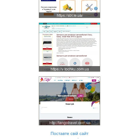
https://sbt.te.ua/
https://v-tochku.com.ua
http://tangotravel.com.ua
Поставте свій сайт