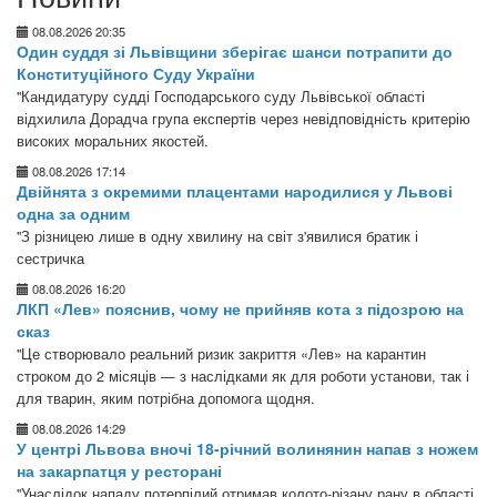
08.08.2026 20:35
Один суддя зі Львівщини зберігає шанси потрапити до
Конституційного Суду України
"Кандидатуру судді Господарського суду Львівської області
відхилила Дорадча група експертів через невідповідність критерію
високих моральних якостей.
08.08.2026 17:14
Двійнята з окремими плацентами народилися у Львові
одна за одним
"З різницею лише в одну хвилину на світ з'явилися братик і
сестричка
08.08.2026 16:20
ЛКП «Лев» пояснив, чому не прийняв кота з підозрою на
сказ
"Це створювало реальний ризик закриття «Лев» на карантин
строком до 2 місяців — з наслідками як для роботи установи, так і
для тварин, яким потрібна допомога щодня.
08.08.2026 14:29
У центрі Львова вночі 18-річний волинянин напав з ножем
на закарпатця у ресторані
"Унаслідок нападу потерпілий отримав колото-різану рану в області